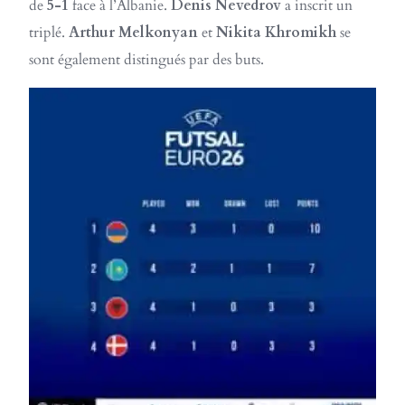
de
5-1
face à l’Albanie.
Denis Nevedrov
a inscrit un
triplé.
Arthur Melkonyan
et
Nikita Khromikh
se
sont également distingués par des buts.