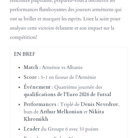
rencontre palpitante, préparez-vous à découvrir les
performances flamboyantes des joueurs arméniens qui
ont su briller et marquer les esprits. Lisez la suite pour
analyser cette victoire éclatante et son impact sur la
compétition!
EN BREF
Match
: Arménie vs Albanie
Score
: 5-1 en faveur de l’Arménie
Événement
: Quatrième journée des
qualifications de l’Euro 2026 de Futsal
Performances
: Triplé de
Denis Nevedrov
,
buts de
Arthur Melkonian
et
Nikita
Khromikh
Leader
du Groupe 6 avec 10 points