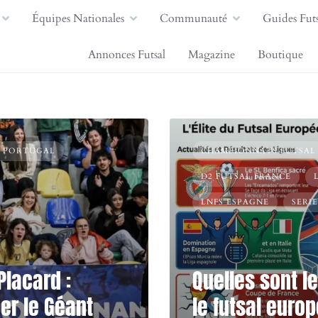
Équipes Nationales
Communauté
Guides Futs
Annonces Futsal
Magazine
Boutique
- PORTUGAL
CHAMPIONNATS FUTSAL
D2 FUTSAL FRANCE
LNFS ESPAGNE
SERIE
Placard :
Quelles sont l
er le Géant
le futsal euro