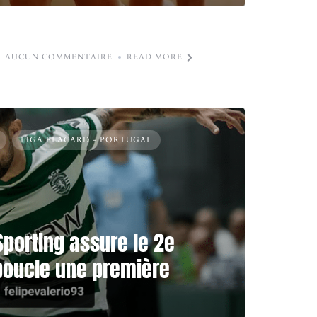
AUCUN COMMENTAIRE
READ MORE
LIGA PLACARD - PORTUGAL
Sporting assure le 2e
boucle une première