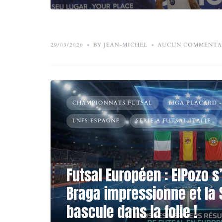
29/03/2026
BY JEAN-MICHEL
AUCUN COMMENTA
CHAMPIONNATS FUTSAL
LIGA PLACARD 
LNFS ESPAGNE
SERIE A FUTSAL ITALIE
Futsal Européen : ElPozo 
Braga impressionne et la 
bascule dans la folie !