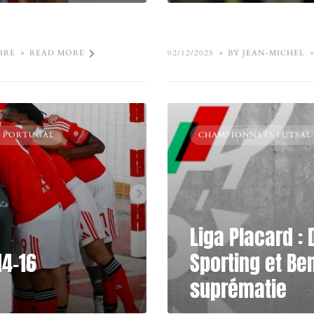
IRE
READ MORE
02/12/2025
BY JEAN-MICHEL
- PORTUGAL
CHAMPIONNATS FUTSAL
Liga Placard :
14-16
Sporting et Be
suprématie