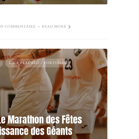
N COMMENTAIRE
READ MORE
LIGA PLACARD - PORTUGAL
 Le Marathon des Fêtes
uissance des Géants