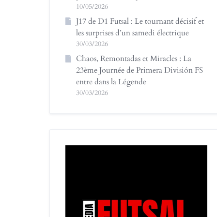
10/05/2026
J17 de D1 Futsal : Le tournant décisif et
les surprises d’un samedi électrique
30/03/2026
Chaos, Remontadas et Miracles : La
23ème Journée de Primera División FS
entre dans la Légende
30/03/2026