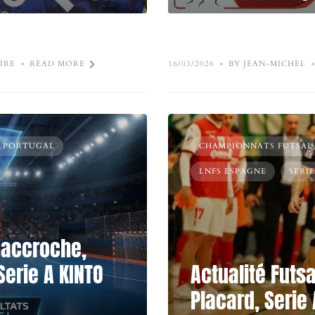
IRE
READ MORE
16/03/2026
BY JEAN-MICHEL
- PORTUGAL
CHAMPIONNATS FUTSAL
LNFS ESPAGNE
SERIE
s’accroche,
Serie A KINTO
Actualité Futsa
Placard, Serie 