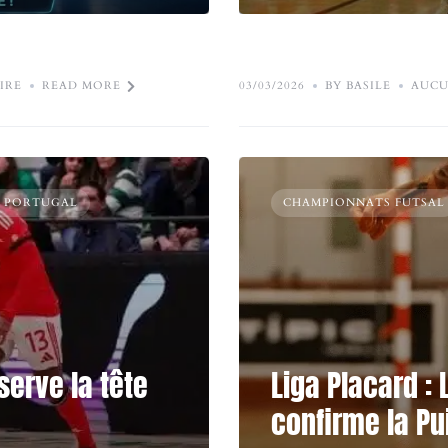
IRE
READ MORE
03/03/2026
BY BASILE
AUCU
- PORTUGAL
CHAMPIONNATS FUTSAL
serve la tête
Liga Placard :
confirme la P