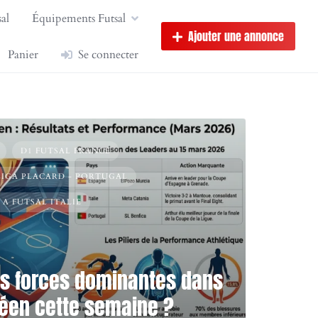
al
Équipements Futsal
Ajouter une annonce
Panier
Se connecter
D1 FUTSAL FRANCE
LIGA PLACARD - PORTUGAL
 A FUTSAL ITALIE
es forces dominantes dans
péen cette semaine ?