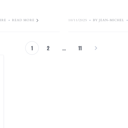
IRE
READ MORE
10/11/2025
BY JEAN-MICHEL
1
2
…
11
Pagination
des
publications