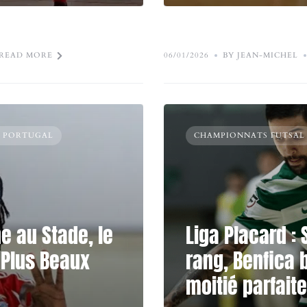
READ MORE
06/01/2026
BY JEAN-MICHEL
- PORTUGAL
CHAMPIONNATS FUTSAL
ne au Stade, le
Liga Placard : 
 Plus Beaux
rang, Benfica 
moitié parfaite