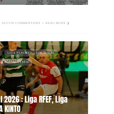
AUCUN COMMENTAIRE
READ MORE
LIGA PLACARD - PORTUGAL
 A FUTSAL ITALIE
l 2026 : Liga RFEF, Liga
A KINTO