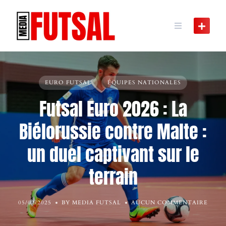
Skip
to
content
EURO FUTSAL
ÉQUIPES NATIONALES
Futsal Euro 2026 : La
Biélorussie contre Malte :
un duel captivant sur le
terrain
05/02/2025
BY MEDIA FUTSAL
AUCUN COMMENTAIRE