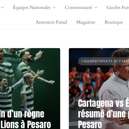
Équipes Nationales
Communauté
Guides Futs
Annonces Futsal
Magazine
Boutique
CHAMPIONNATS FUTSAL
Cartagena vs Ét
fin d’un règne
résumé d’une p
 Lions à Pesaro
Pesaro