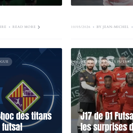
IRE
READ MORE
10/05/2026
BY JEAN-MICHEL
AGUE
CHAMPIONNATS FUTSAL
choc des titans
J17 de D1 Futsa
 futsal
les surprises 