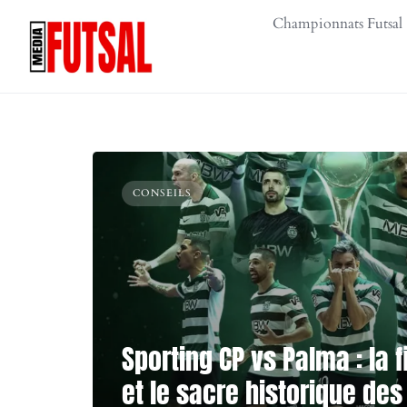
Skip
Championnats Futsal
to
content
CONSEILS
Sporting CP vs Palma : la 
et le sacre historique des