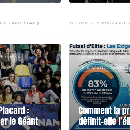
IRE
READ MORE
29/03/2026
BY JEAN-MICHEL
- PORTUGAL
COMMUNAUTÉ
ENT
PRÉPARATION MENTALE
Placard :
Comment la pr
er le Géant
définit-elle l’