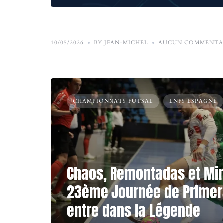
10/05/2026
BY JEAN-MICHEL
AUCUN COMMENTA
CHAMPIONNATS FUTSAL
LNFS ESPAGNE
Chaos, Remontadas et Mir
23ème Journée de Primera
entre dans la Légende