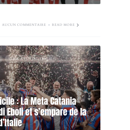
AUCUN COMMENTAIRE
READ MORE
SERIE A FUTSAL ITALIE
icile : La Meta Catania
di Eboli et s’empare de la
’Italie