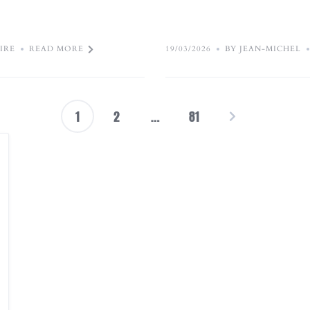
IRE
READ MORE
19/03/2026
BY JEAN-MICHEL
1
2
…
81
Pagination
des
publications