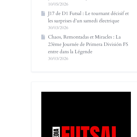
10/05/2026
J17 de D1 Futsal : Le tournant décisif et
les surprises d’un samedi électrique
30/03/2026
Chaos, Remontadas et Miracles : La
23ème Journée de Primera División FS
entre dans la Légende
30/03/2026