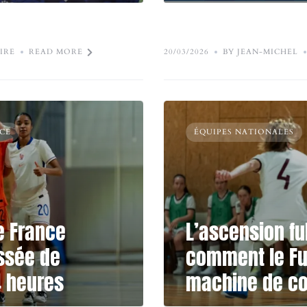
IRE
READ MORE
20/03/2026
BY JEAN-MICHEL
CE
ÉQUIPES NATIONALES
e France
L’ascension fu
assée de
comment le Fut
4 heures
machine de co