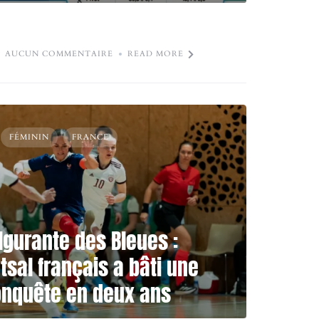
AUCUN COMMENTAIRE
READ MORE
FÉMININ
FRANCE
lgurante des Bleues :
sal français a bâti une
nquête en deux ans