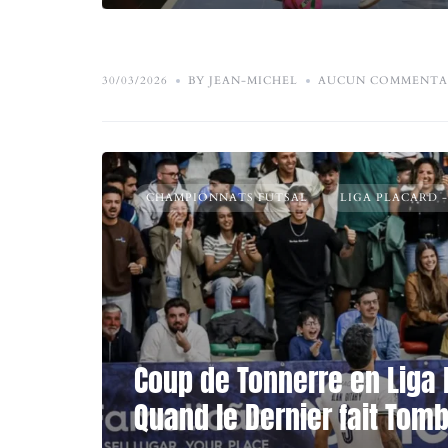
30/03/2026
BY JEAN-MICHEL
AUCUN COMMENTA
CHAMPIONNATS FUTSAL
LIGA PLACARD 
Coup de Tonnerre en Liga 
Quand le Dernier fait Tomb