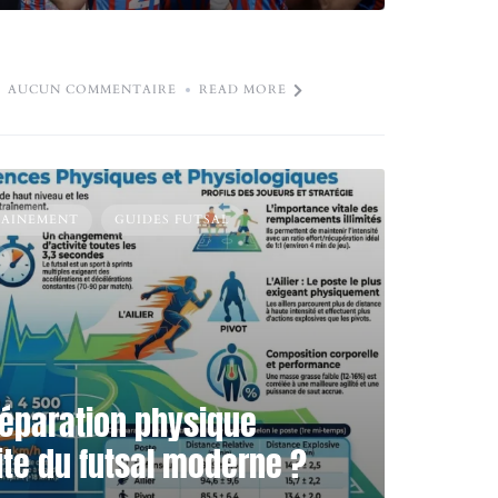
AUCUN COMMENTAIRE
READ MORE
RAINEMENT
GUIDES FUTSAL
éparation physique
élite du futsal moderne ?