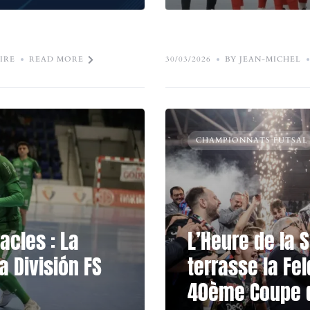
IRE
READ MORE
30/03/2026
BY JEAN-MICHEL
CHAMPIONNATS FUTSAL
acles : La
L’Heure de la S
 División FS
terrasse la Fel
40ème Coupe d