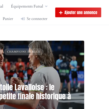
al
Équipements Futsal
Ajouter une annonce
Panier
Se connecter
CHAMPIONS LEAGUE
oile Lavalloise : le
etite finale historique à