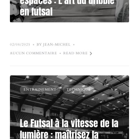
espaces : L’art du dribble
en futsal
02/08/2025
BY JEAN-MICHEL
AUCUN COMMENTAIRE
READ MORE
ENTRAINEMENT
TECHNIQUE
Le Futsal à la vitesse de la
lumière : maîtrisez la