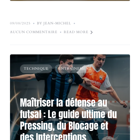
09/08/2025
BY JEAN-MICHEL
AUCUN COMMENTAIRE
READ MORE
TECHNIQUE
ENTRAINEMENT
Maîtriser la défense au
futsal : Le guide ultime du
Pressing, du Blocage et
des Interceptions