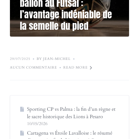
ballon au Futsal :
l’avantage indéniable de
la semelle du pied
29/07/2025
BY JEAN-MICHEL
AUCUN COMMENTAIRE
READ MORE
Sporting CP vs Palma : la fin d’un règne et
le sacre historique des Lions à Pesaro
10/05/2026
Cartagena vs Étoile Lavalloise : le résumé