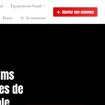
al
Équipements Futsal
Ajouter une annonce
Panier
Se connecter
eims
es de
ale