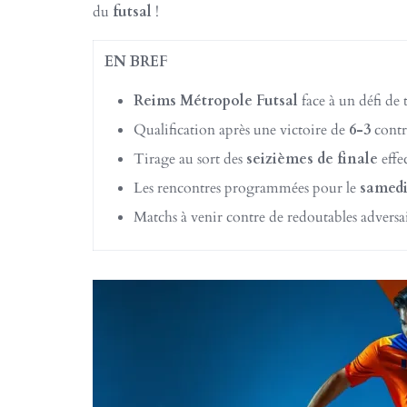
du
futsal
!
EN BREF
Reims Métropole Futsal
face à un défi de t
Qualification après une victoire de
6-3
contr
Tirage au sort des
seizièmes de finale
effe
Les rencontres programmées pour le
samedi
Matchs à venir contre de redoutables adversai