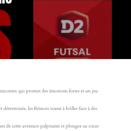
encontre qui promet des émotions fortes et un jeu
 déterminée, les Rémois visent à briller face à des
sses de cette aventure palpitante et plongez au cœur