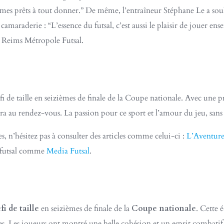
mmes prêts à tout donner.” De même, l’entraîneur Stéphane Le a soul
maraderie : “L’essence du futsal, c’est aussi le plaisir de jouer en
u Reims Métropole Futsal.
fi de taille en seizièmes de finale de la Coupe nationale. Avec une
sera au rendez-vous. La passion pour ce sport et l’amour du jeu, sans 
es, n’hésitez pas à consulter des articles comme celui-ci :
L’Aventure
u futsal comme
Media Futsal
.
fi de taille
en seizièmes de finale de la
Coupe nationale
. Cette 
ables. Les joueurs ont montré une belle cohésion et un esprit combat