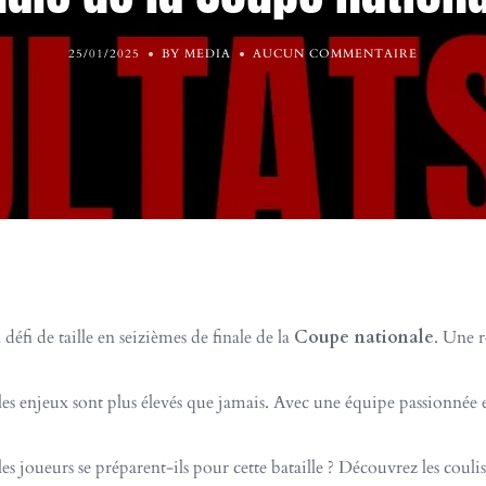
25/01/2025
BY MEDIA
AUCUN COMMENTAIRE
 défi de taille en seizièmes de finale de la
Coupe nationale
. Une r
s enjeux sont plus élevés que jamais. Avec une équipe passionnée et
s joueurs se préparent-ils pour cette bataille ? Découvrez les couli