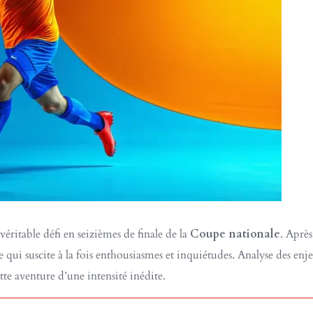
véritable défi en seizièmes de finale de la
Coupe nationale
. Après
 qui suscite à la fois enthousiasmes et inquiétudes. Analyse des enje
te aventure d’une intensité inédite.