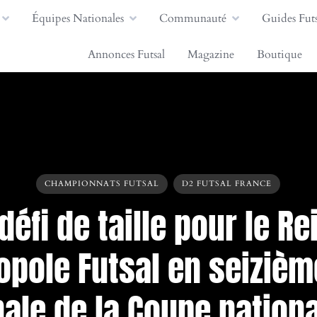
Équipes Nationales
Communauté
Guides Futs
Annonces Futsal
Magazine
Boutique
CHAMPIONNATS FUTSAL
D2 FUTSAL FRANCE
défi de taille pour le R
opole Futsal en seizièm
nale de la Coupe nation