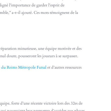
igné l’importance de garder l’esprit de
semble,” a-t-il ajouté. Ces mots témoignent de la
 préparation minutieuse, une équipe motivée et des
nul doute, pousseront les joueurs à se surpasser.
 du Reims Métropole Futsal
et d’autres ressources
équipe, forte d’une récente victoire lors des 32es de
if qui pourraient leur permettre d’accéder aux phases