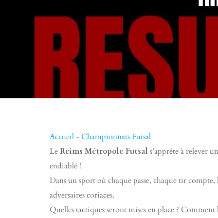
Accueil
-
Championnats Futsal
Le
Reims Métropole Futsal
s’apprête à relever un
endiablé !
Dans un sport où chaque passe, chaque tir compte, le
adversaires coriaces.
Quelles tactiques seront mises en place ? Comment le