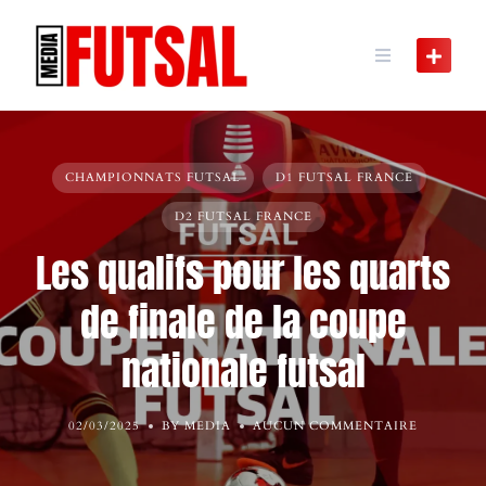
Skip
to
content
CHAMPIONNATS FUTSAL
D1 FUTSAL FRANCE
D2 FUTSAL FRANCE
Les qualifs pour les quarts
de finale de la coupe
nationale futsal
02/03/2025
BY MEDIA
AUCUN COMMENTAIRE