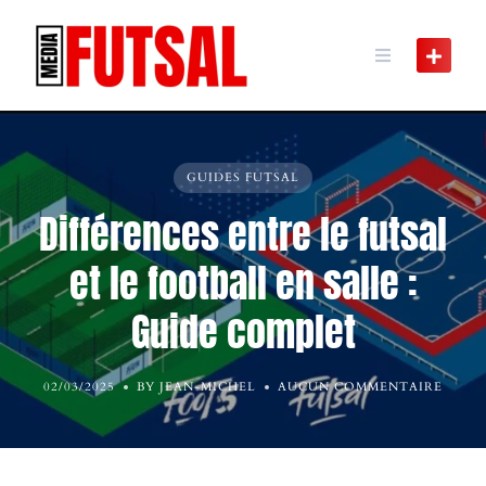
Skip
to
content
GUIDES FUTSAL
Différences entre le futsal
et le football en salle :
Guide complet
02/03/2025
BY JEAN-MICHEL
AUCUN COMMENTAIRE