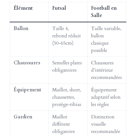
Élément
Futsal
Football en
Salle
Ballon
Taille 4,
Taille variable,
rebond réduit
ballon
(50-65cm)
classique
possible
Chaussures
Semelles plates
Chaussures
obligatoires
d’intérieur
recommandées
Équipement
Maillot, short,
Équipement
chaussettes,
adaptatif selon
protège-tibias
les règles
Gardien
Maillot
Distinction
différent
visuelle
obligatoire
recommandée