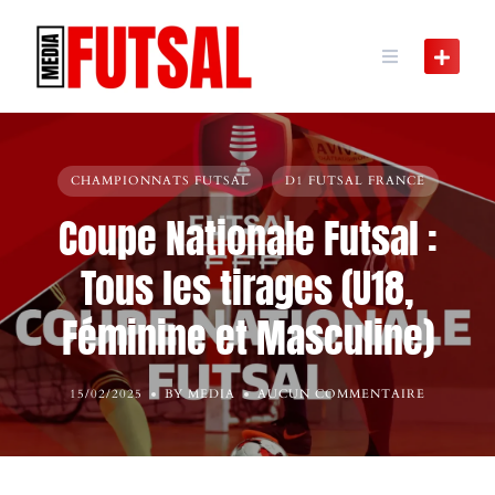
Skip
to
content
CHAMPIONNATS FUTSAL
D1 FUTSAL FRANCE
Coupe Nationale Futsal :
Tous les tirages (U18,
Féminine et Masculine)
15/02/2025
BY MEDIA
AUCUN COMMENTAIRE