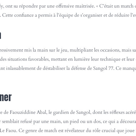
, ont su répondre par une offensive maîtrisée. « C’était un match o
 Cette confiance a permis à l’équipe de s’organiser et de réduire l’es
n
essivement mis la main sur le jeu, multipliant les occasions, mais sa
r des situations favorables, mettant en lumière leur technique et leu
ant inlassablement de déstabiliser la défense de Sangol 77. Ce manqu
gner
nce de Faouziddine Abal, le gardien de Sangol, dont les réflexes acé
r semblait refusé par une main, un pied ou un dos, ce qui a décourag
Le Faou. Ce genre de match est révélateur du rôle crucial que joue 