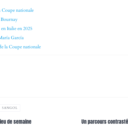
la Coupe nationale
de Bournay
 en Italie en 2025
 María García
 de la Coupe nationale
SANGOL
lieu de semaine
Un parcours contrasté 