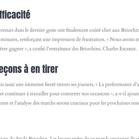
ficacité
rreurs dans le dernier geste ont finalement coûté cher aux Briochin
s minutes, renforçant une impression de frustration. « Nous avons m
pérer gagner », a confié l’entraîneur des Briochins, Charles Escanez.
eçons à en tirer
ais aussi une immense fierté envers ses joueurs. « La performance 
continuer à travailler pour convertir nos occasions », a-t-il ajouté.
ement et l’analyse des matchs seront cruciaux pour les prochaines ren
ison du Stade Briochin. Les leçons tirées de ce match serviront de 