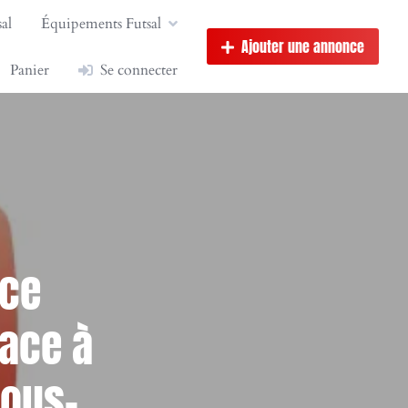
al
Équipements Futsal
Ajouter une annonce
Panier
Se connecter
nce
face à
sous-