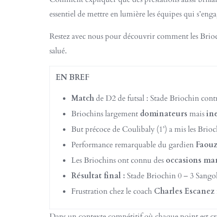
essentiel de mettre en lumière les équipes qui s’enga
Restez avec nous pour découvrir comment les Briochi
salué.
EN BREF
Match
de D2 de futsal : Stade Briochin cont
Briochins largement
dominateurs
mais
in
But précoce de Coulibaly (1’) a mis les Brioc
Performance remarquable du gardien
Faouz
Les Briochins ont connu des
occasions ma
Résultat final :
Stade Briochin 0 – 3 Sango
Frustration chez le coach
Charles Escanez
Dans un contexte compétitif où chaque point est cruc