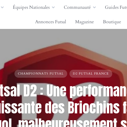
Équipes Nationales
Communauté
Guides Futs
Annonces Futsal
Magazine
Boutique
CHAMPIONNATS FUTSAL
D2 FUTSAL FRANCE
tsal D2 : Une performa
issante des Briochins 
ol, malheureusement 