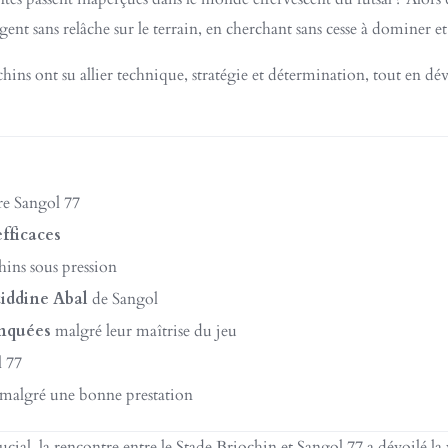
gent sans relâche sur le terrain, en cherchant sans cesse à dominer et
ns ont su allier technique, stratégie et détermination, tout en dév
re Sangol 77
efficaces
hins sous pression
iddine Abal
de Sangol
nquées
malgré leur maîtrise du jeu
l 77
malgré une bonne prestation
ial, la rencontre entre le Stade Briochin et Sangol 77 a dévoilé la