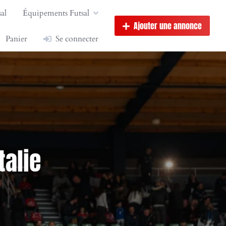
al
Équipements Futsal
Ajouter une annonce
Panier
Se connecter
talie