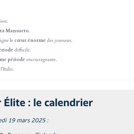
ret.
tta Mansueto
.
ligne le
cœur énorme
des joueuses.
ériode
difficile.
me période
encourageante.
Italie.