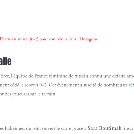
 l’Italie en amical (0-2) pour son retour dans l’Hexagone.
alie
et, l’équipe de France féminine de futsal a connu une défaite amèr
ent cédé le score à 0-2. Cet événement a suscité de nombreuses réfle
 des joueuses sur le terrain.
s Italiennes, qui ont ouvert le score grâce à
Sara Boutimah
, insc