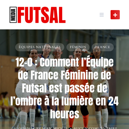
Skip
to
content
ÉQUIPES NATIONALES
FÉMININ
FRANCE
12-0 : Comment l’Équipe
de France Féminine de
Futsal est passée de
l’ombre à la lumière en 24
heures
20/03/2026
BY JEAN-MICHEL
AUCUN COMMENTAIRE