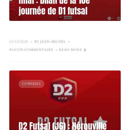
final : bilan de la 10e
journée de D1 futsal
01/12/2025
BY JEAN-MICHEL
AUCUN COMMENTAIRE
READ MORE
CONSEILS
D2 Futsal (J6) : Hérouville