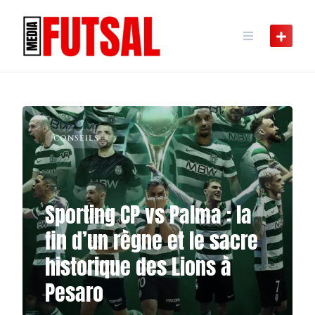
Skip
to
content
CONSEILS
Sporting CP vs Palma : la
fin d’un règne et le sacre
historique des Lions à
Pesaro