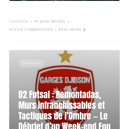
10/05/2026
BY JEAN-MICHEL
AUCUN COMMENTAIRE
READ MORE
CONSEILS
D2 Futsal : Remontadas,
Murs Infranchissables et
Tactiques de l’Ombre — Le
Débrief d’un Week-end Fou