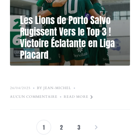
Les Lions de Porto Salvo
Rugissent Vers le Top 3 !
Victoire Éclatante en Liga
Placard
26/04/2025
BY JEAN-MICHEL
AUCUN COMMENTAIRE
READ MORE
1
2
3
Pagination