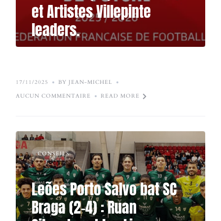
et Artistes Villepinte
leaders.
17/11/2025
BY JEAN-MICHEL
AUCUN COMMENTAIRE
READ MORE
CONSEILS
Leões Porto Salvo bat SC
Braga (2-4) : Ruan