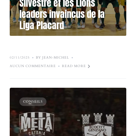
Silvestre et les Lions
leaders invaincus de la
Liga Placard
02/11/2025
BY JEAN-MICHEL
AUCUN COMMENTAIRE
READ MORE
CONSEILS