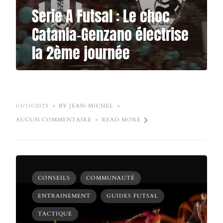
Serie A Futsal : Le choc
Catania-Genzano électrise
la 2ème journée
03/10/2025
BY JEAN-MICHEL
AUCUN COMMENTAIRE
READ MORE
CONSEILS
COMMUNAUTÉ
ENTRAINEMENT
GUIDES FUTSAL
TACTIQUE