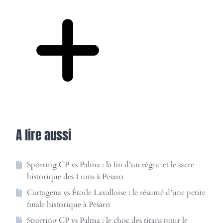
6 séances spécifiques + 2 séances de
musculation.
Compétition
Match le jeudi face à une équipe sénior régionale.
À cela s’ajoutent des échéances de très haut
niveau 3 fois dans l’année lors de rendez-vous
Les joueurs sont orientés vers des clubs de
D1 ou
internationaux face à des nations majeures
D2
. Le staff les aide à construire leur projet post-
A lire aussi
européennes.
bac (
BTS, BUT, Écoles de commerce
) pour
poursuivre le
double projet
.
Sporting CP vs Palma : la fin d’un règne et le sacre
historique des Lions à Pesaro
Cartagena vs Étoile Lavalloise : le résumé d’une petite
finale historique à Pesaro
Sporting CP vs Palma : le choc des titans pour le