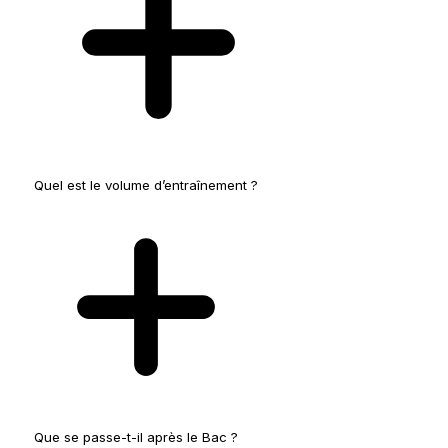
Quel est le volume d’entraînement ?
Absolument. La
“culture du haut niveau”
évoquée par Raphaël Reynaud inclut un
apprentissage rigoureux de l’alimentation et de la
prévention des blessures.
Que se passe-t-il après le Bac ?
Semaine type