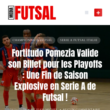
Skip
to
content
CHAMPIONNATS FUTSAL
SERIE A FUTSAL ITALIE
Fortitudo Pomezia Valide
son Billet pour les Playoffs
: Une Fin de Saison
Explosive en Serie A de
Futsal !
29/04/2025
BY JEAN-MICHEL
AUCUN COMMENTAIRE