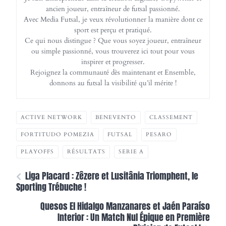
ancien joueur, entraîneur de futsal passionné.
Avec Media Futsal, je veux révolutionner la manière dont ce
sport est perçu et pratiqué.
Ce qui nous distingue ? Que vous soyez joueur, entraîneur
ou simple passionné, vous trouverez ici tout pour vous
inspirer et progresser.
Rejoignez la communauté dès maintenant et Ensemble,
donnons au futsal la visibilité qu’il mérite !
ACTIVE NETWORK
BENEVENTO
CLASSEMENT
FORTITUDO POMEZIA
FUTSAL
PESARO
PLAYOFFS
RÉSULTATS
SERIE A
Liga Placard : Zêzere et Lusitânia Triomphent, le
Sporting Trébuche !
Quesos El Hidalgo Manzanares et Jaén Paraíso
Interior : Un Match Nul Épique en Première