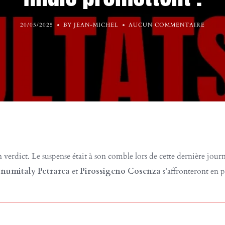
20/05/2025
BY JEAN-MICHEL
AUCUN COMMENTAIRE
 verdict. Le suspense était à son comble lors de cette dernière jour
inumitaly Petrarca
et
Pirossigeno Cosenza
s’affronteront en p