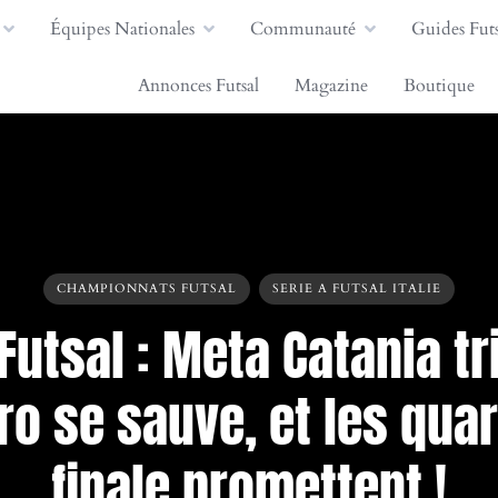
Équipes Nationales
Communauté
Guides Futs
Annonces Futsal
Magazine
Boutique
CHAMPIONNATS FUTSAL
SERIE A FUTSAL ITALIE
 Futsal : Meta Catania t
ro se sauve, et les quar
finale promettent !