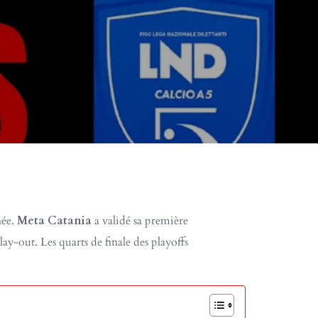
née.
Meta Catania
a validé sa première
lay-out. Les quarts de finale des playoffs