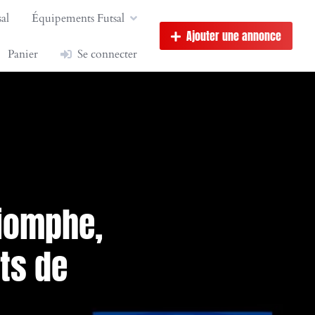
al
Équipements Futsal
Ajouter une annonce
Panier
Se connecter
riomphe,
ts de