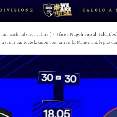
 un match nul spectaculaire (4-4) face à
Napoli Futsal
.
Feldi Ebo
travaillé dur toute la saison pour arriver là. Maintenant, le plus 