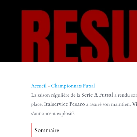
Accueil
-
Championnats Futsal
La saison régulière de la
Serie A Futsal
a rendu son
place.
Italservice Pesaro
a assuré son maintien.
V
s’annoncent explosifs.
Sommaire