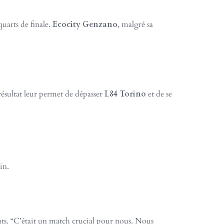
quarts de finale.
Ecocity Genzano
, malgré sa
résultat leur permet de dépasser
L84 Torino
et de se
in.
outs. “C’était un match crucial pour nous. Nous