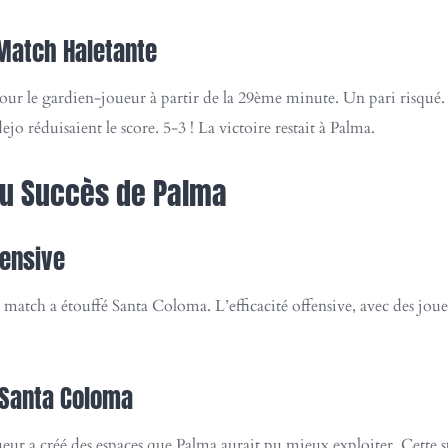
 Match Haletante
pour le gardien-joueur à partir de la 29ème minute. Un pari risqué
o réduisaient le score. 5-3 ! La victoire restait à Palma.
 du Succès de Palma
fensive
 match a étouffé Santa Coloma. L’efficacité offensive, avec des jo
 Santa Coloma
ur a créé des espaces que Palma aurait pu mieux exploiter. Cette str