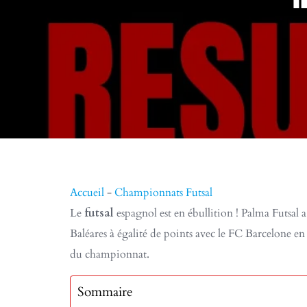
Accueil
-
Championnats Futsal
Le
futsal
espagnol est en ébullition ! Palma Futsal 
Baléares à égalité de points avec le FC Barcelone en
du championnat.
Sommaire