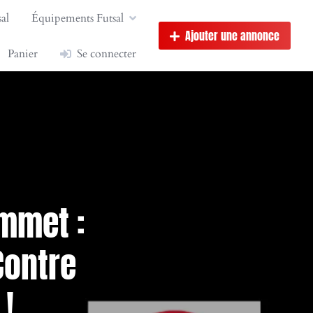
al
Équipements Futsal
Ajouter une annonce
Panier
Se connecter
ommet :
Contre
 !