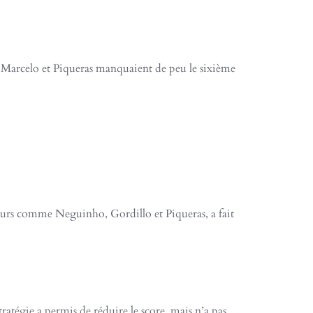
. Marcelo et Piqueras manquaient de peu le sixième
ueurs comme Neguinho, Gordillo et Piqueras, a fait
atégie a permis de réduire le score, mais n’a pas