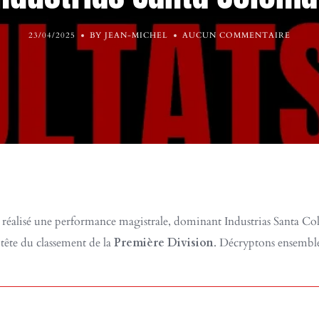
23/04/2025
BY JEAN-MICHEL
AUCUN COMMENTAIRE
a réalisé une performance magistrale, dominant Industrias Santa Co
 tête du classement de la
Première Division
. Décryptons ensemble 