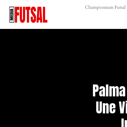
Skip
Championnats Futsal
to
content
Palma 
Une V
I