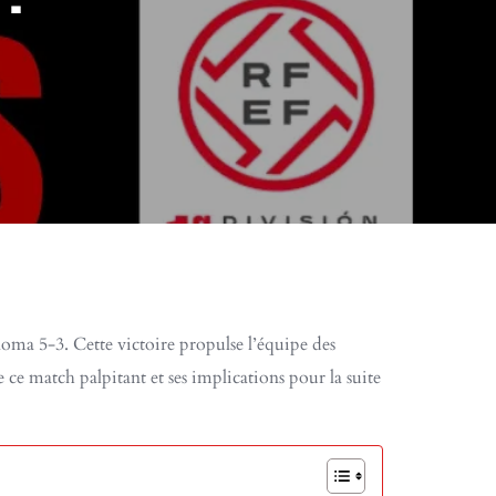
loma 5-3. Cette victoire propulse l’équipe des
ce match palpitant et ses implications pour la suite