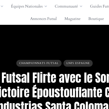
Équipes Nationales
Communauté
Guides Futs
Annonces Futsal
Magazine
Boutique
CHAMPIONNATS FUTSAL
LNFS ESPAGNE
Futsal Flirte avec le S
ictoire Époustouflante 
ndustrias Santa Coloma