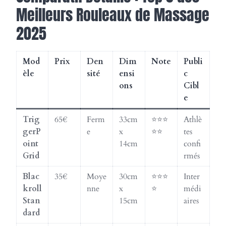
Meilleurs Rouleaux de Massage
2025
Mod
Prix
Den
Dim
Note
Publi
èle
sité
ensi
c
ons
Cibl
e
Trig
65€
Ferm
33cm
⭐⭐⭐
Athlè
gerP
e
x
⭐⭐
tes
oint
14cm
confi
Grid
rmés
Blac
35€
Moye
30cm
⭐⭐⭐
Inter
kroll
nne
x
⭐
médi
Stan
15cm
aires
dard