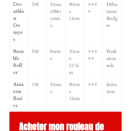
Dec
20€
Douc
90cm
⭐⭐⭐
Débu
athlo
e/Mo
x
⭐
tants/
n
yenn
14cm
Budg
Do
e
et
myo
s
Rum
55€
Ferm
30cm
⭐⭐⭐
Profe
ble
e
x
⭐⭐
ssion
Roll
12.5c
nels
er
m
Ama
15€
Douc
90cm
⭐⭐⭐
Initia
zon
e
x
tion
Basi
15cm
cs
Acheter mon rouleau de