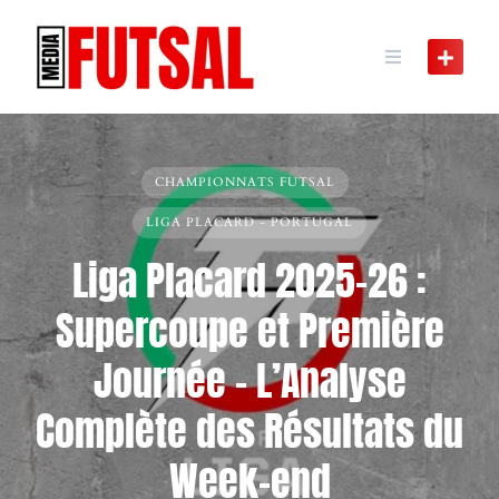
Skip
to
content
CHAMPIONNATS FUTSAL
LIGA PLACARD - PORTUGAL
Liga Placard 2025-26 :
Supercoupe et Première
Journée – L’Analyse
Complète des Résultats du
Week-end