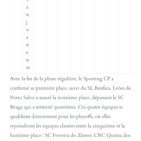
a
n
j
o
a
n
e
n
se
Avec la fin de la phase régulière, le Sporting CP a
confirmé sa première place, suivi du SL Benfica. Leões de
Porto Salvo a assuré la troisième place, dépassant le SC
Braga qui a terminé quatrième. Ces quatre équipes se
qualifient directement pour les playoffs, où elles
rejoindront les équipes classées entre la cinquième et la
huitième place : SC Ferreira do Zêzere, CRC Quinta dos