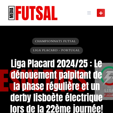
Skip
to
content
CHAMPIONNATS FUTSAL
LIGA PLACARD - PORTUGAL
Liga Placard 2024/25 : Le
dénouement palpitant de
la phase régulière et un
derby lisboète électrique
lors de la 22ème journée!