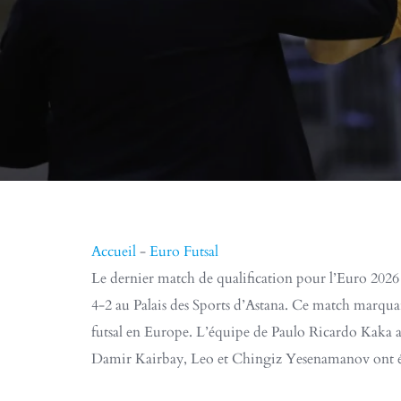
Accueil
-
Euro Futsal
Le dernier match de qualification pour l’Euro 2026 
4-2 au Palais des Sports d’Astana. Ce match marqua
futsal en Europe. L’équipe de Paulo Ricardo Kaka a
Damir Kairbay, Leo et Chingiz Yesenamanov ont été d