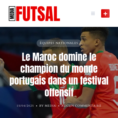
Skip
to
content
ÉQUIPES NATIONALES
Le Maroc domine le
champion du monde
portugais dans un festival
offensif
15/04/2025
BY MEDIA
AUCUN COMMENTAIRE