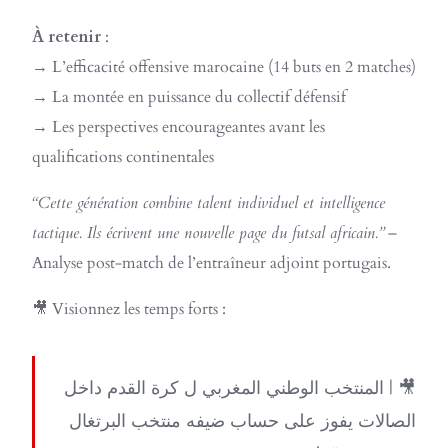
À retenir
:
→ L’efficacité offensive marocaine (14 buts en 2 matches)
→ La montée en puissance du collectif défensif
→ Les perspectives encourageantes avant les
qualifications continentales
“Cette génération combine talent individuel et intelligence
tactique. Ils écrivent une nouvelle page du futsal africain.”
–
Analyse post-match de l’entraîneur adjoint portugais.
🎥 Visionnez les temps forts :
🎥 | المنتخب الوطني المغربي ل كرة القدم داخل
الصالات يفوز على حساب ضيفه منتخب البرتغال