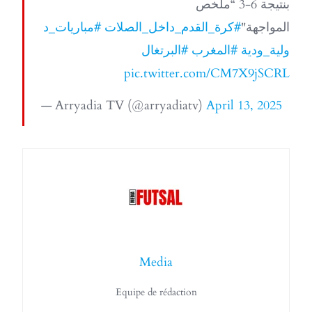
بنتيجة 6-3 “ملخص
المواجهة"
#كرة_القدم_داخل_الصلات
#مباريات_د
ولية_ودية
#المغرب
#البرتغال
pic.twitter.com/CM7X9jSCRL
— Arryadia TV (@arryadiatv)
April 13, 2025
Media
Equipe de rédaction