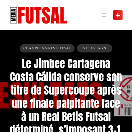
Skip
to
content
CHAMPIONNATS FUTSAL
LNFS ESPAGNE
Le Jimbee Cartagena
Costa Cálida conserve son
titre de Supercoupe après
une finale palpitante face
à un Real Betis Futsal
déterminé, s’imposant 3-1.