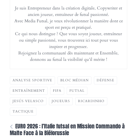
Je suis Entrepreneur dans la création digitale, Copywriter et
ancien joueur, entraîneur de futsal passionné.
Avec Media Futsal, je veux révolutionner la manière dont ce
sport est perçu et pratiqué.
Ce qui nous distingue ? Que vous soyez joueur, entraîneur
ou simple passionné, vous trouverez ici tout pour vous
inspirer et progresser.
Rejoignez la communauté dès maintenant et Ensemble,
donnons au futsal la visibilité qu’il mérite !
ANALYSE SPORTIVE
BLOC MÉDIAN
DÉFENSE
ENTRAÎNEMENT
FIFA
FUTSAL
JESÚS VELASCO
JOUEURS
RICARDINHO
TACTIQUE
EURO 2026 : l’Italie futsal en Mission Commando à
Malte Face à la Biélorussie