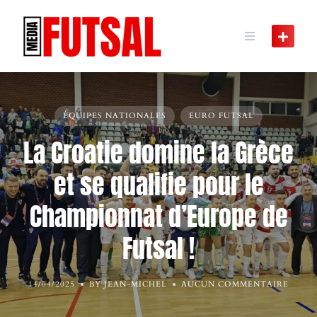
Skip
to
content
ÉQUIPES NATIONALES
EURO FUTSAL
La Croatie domine la Grèce
et se qualifie pour le
Championnat d’Europe de
Futsal !
14/04/2025
BY JEAN-MICHEL
AUCUN COMMENTAIRE