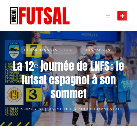
Skip
to
content
CHAMPIONNATS FUTSAL
LNFS ESPAGNE
La 12ᵉ journée de LNFS : le
futsal espagnol à son
sommet
01/12/2025
BY JEAN-MICHEL
AUCUN COMMENTAIRE