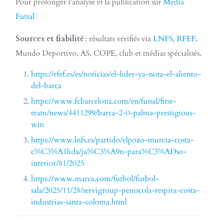
Pour prolonger l’analyse et la publication sur
Media
Futsal
Sources et fiabilité
: résultats vérifiés via
LNFS
,
RFEF
,
Mundo Deportivo, AS, COPE, club et médias spécialisés.​
https://rfef.es/es/noticias/el-lider-ya-nota-el-aliento-
del-barca
https://www.fcbarcelona.com/en/futsal/first-
team/news/4411299/barca-2-0-palma-prestigious-
win
https://www.lnfs.es/partido/elpozo-murcia-costa-
c%C3%A1lida/ja%C3%A9n-para%C3%ADso-
interior/81/2025
https://www.marca.com/futbol/futbol-
sala/2025/11/28/servigroup-peniscola-respira-costa-
industrias-santa-coloma.html