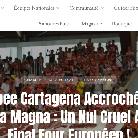
Équipes Nationales
Communauté
Guides Futs
Annonces Futsal
Magazine
Boutique
CHAMPIONNATS FUTSAL
LNFS ESPAGNE
bee Cartagena Accroché
 Magna : Un Nul Cruel 
Final Four Européen !