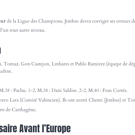
our
de la Ligue des Champions. Jimbee devra corriger ses erreurs d
d’un tout autre niveau.
h
 Tomaz, Gon Castejon, Linhares et Pablo Ramirez (équipe de dépar
udine.
M.38 : Pachu. 1-2, M.38 : Dani Saldise. 2-2, M.40 : Fran Cortés.
ro Lara (Comité Valencien). Ils ont averti Chemi (Jimbee) et To
rts de Carthagène.
saire Avant l’Europe