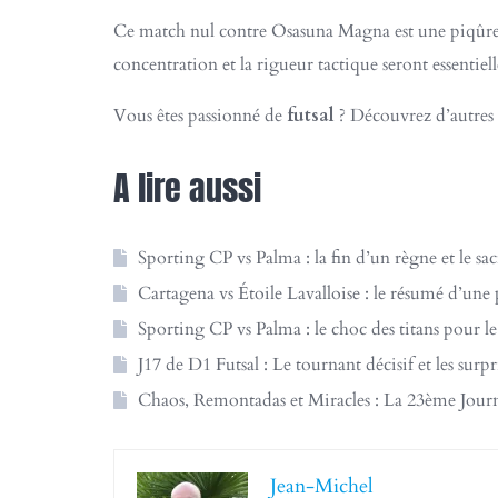
Ce match nul contre Osasuna Magna est une piqûre 
concentration et la rigueur tactique seront essentielle
Vous êtes passionné de
futsal
? Découvrez d’autres a
A lire aussi
Sporting CP vs Palma : la fin d’un règne et le sa
Cartagena vs Étoile Lavalloise : le résumé d’une p
Sporting CP vs Palma : le choc des titans pour l
J17 de D1 Futsal : Le tournant décisif et les surp
Chaos, Remontadas et Miracles : La 23ème Journ
Jean-Michel