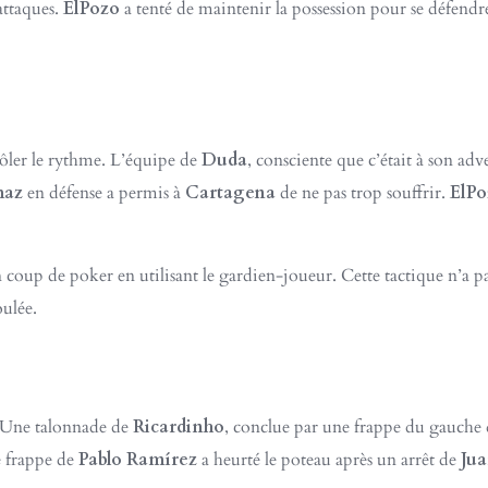
attaques.
ElPozo
a tenté de maintenir la possession pour se défendre
ôler le rythme. L’équipe de
Duda
, consciente que c’était à son adv
maz
en défense a permis à
Cartagena
de ne pas trop souffrir.
ElPo
 coup de poker en utilisant le gardien-joueur. Cette tactique n’a 
ulée.
. Une talonnade de
Ricardinho
, conclue par une frappe du gauche 
e frappe de
Pablo Ramírez
a heurté le poteau après un arrêt de
Jua