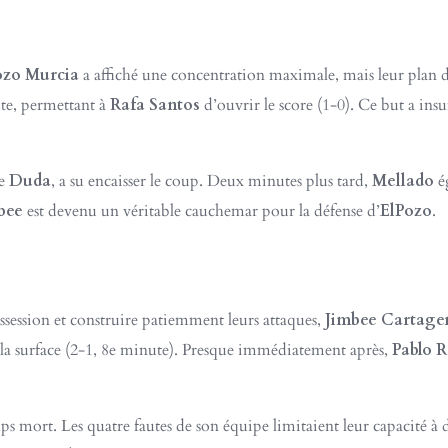
ozo Murcia
a affiché une concentration maximale, mais leur plan de
te, permettant à
Rafa Santos
d’ouvrir le score (1-0). Ce but a ins
de
Duda
, a su encaisser le coup. Deux minutes plus tard,
Mellado
ég
bee
est devenu un véritable cauchemar pour la défense d’
ElPozo
.
ssession et construire patiemment leurs attaques,
Jimbee Cartage
 la surface (2-1, 8e minute). Presque immédiatement après,
Pablo 
 mort. Les quatre fautes de son équipe limitaient leur capacité à 