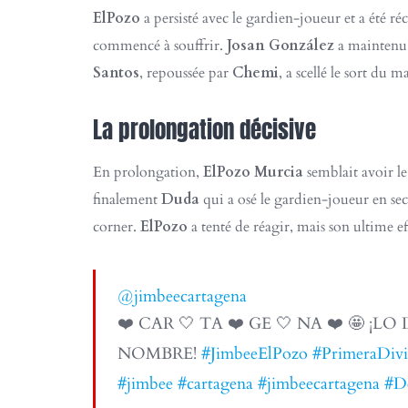
ElPozo
a persisté avec le gardien-joueur et a été 
commencé à souffrir.
Josan González
a maintenu 
Santos
, repoussée par
Chemi
, a scellé le sort du 
La prolongation décisive
En prolongation,
ElPozo Murcia
semblait avoir le
finalement
Duda
qui a osé le gardien-joueur en se
corner.
ElPozo
a tenté de réagir, mais son ultime eff
@jimbeecartagena
❤️ CAR 🤍 TA ❤️ GE 🤍 NA ❤️ 🤩 ¡
NOMBRE!
#JimbeeElPozo
#PrimeraDivi
#jimbee
#cartagena
#jimbeecartagena
#D