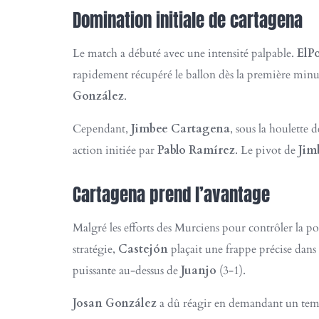
Domination initiale de cartagena
Le match a débuté avec une intensité palpable.
ElP
rapidement récupéré le ballon dès la première minu
González
.
Cependant,
Jimbee Cartagena
, sous la houlette 
action initiée par
Pablo Ramírez
. Le pivot de
Jim
Cartagena prend l’avantage
Malgré les efforts des Murciens pour contrôler la po
stratégie,
Castejón
plaçait une frappe précise dans
puissante au-dessus de
Juanjo
(3-1).
Josan González
a dû réagir en demandant un temps