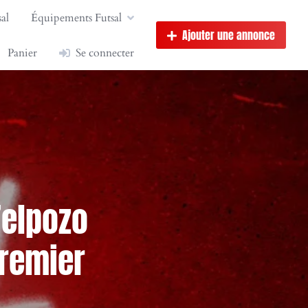
al
Équipements Futsal
Ajouter une annonce
Panier
Se connecter
’elpozo
premier