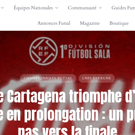
Équipes Nationales
Communauté
Guides Futs
Annonces Futsal
Magazine
Boutique
CHAMPIONNATS FUTSAL
LNFS ESPAGNE
 Cartagena triomphe d
 en prolongation : un 
pas vers la finale