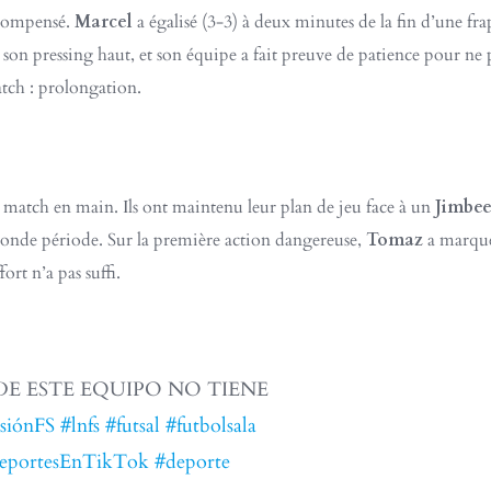
récompensé.
Marcel
a égalisé (3-3) à deux minutes de la fin d’une frap
son pressing haut, et son équipe a fait preuve de patience pour ne
match : prolongation.
 match en main. Ils ont maintenu leur plan de jeu face à un
Jimbe
conde période. Sur la première action dangereuse,
Tomaz
a marqué 
ort n’a pas suffi.
LO DE ESTE EQUIPO NO TIENE
siónFS
#lnfs
#futsal
#futbolsala
eportesEnTikTok
#deporte