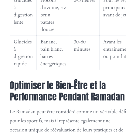
Glucides
Flocons
2-3 heures
Pour les repas
à
d’avoine, riz
principaux
digestion
brun,
avant de jeûner
lente
patates
douces
Glucides
Banane,
30-60
Avant les
à
pain blanc,
minutes
entraînements
digestion
barres
ou pour l’iftar
rapide
énergétiques
Optimiser le Bien-Être et la
Performance Pendant Ramadan
Le Ramadan peut être considéré comme un véritable défi
pour les sportifs, mais il représente également une
occasion unique de réévaluation de leurs pratiques et de