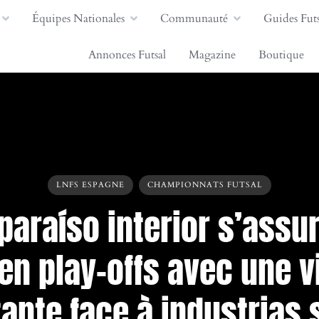
Équipes Nationales
Communauté
Guides Futs
Annonces Futsal
Magazine
Boutique
LNFS ESPAGNE
CHAMPIONNATS FUTSAL
paraíso interior s’assu
en play-offs avec une v
tante face à industrias 