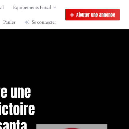
al
Équipements Futsal
Ajouter une annonce
Panier
Se connecter
re une
ictoire
santa