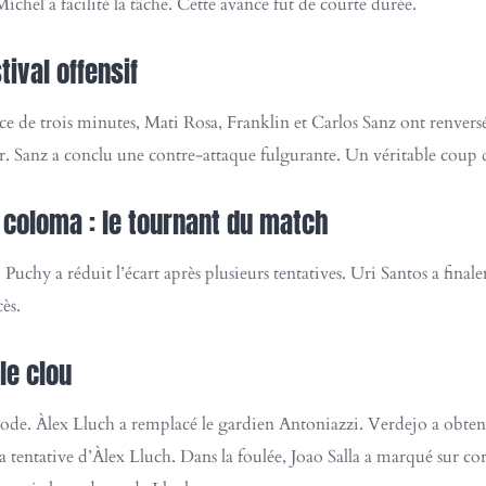
hel a facilité la tâche. Cette avance fut de courte durée.
tival offensif
ace de trois minutes, Mati Rosa, Franklin et Carlos Sanz ont renversé 
r. Sanz a conclu une contre-attaque fulgurante. Un véritable coup 
coloma : le tournant du match
chy a réduit l’écart après plusieurs tentatives. Uri Santos a final
ès.
le clou
ode. Àlex Lluch a remplacé le gardien Antoniazzi. Verdejo a obtenu
 tentative d’Àlex Lluch. Dans la foulée, Joao Salla a marqué sur co