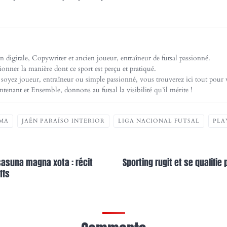
on digitale, Copywriter et ancien joueur, entraîneur de futsal passionné.
onner la manière dont ce sport est perçu et pratiqué.
oyez joueur, entraîneur ou simple passionné, vous trouverez ici tout pour v
nant et Ensemble, donnons au futsal la visibilité qu’il mérite !
OMA
JAÉN PARAÍSO INTERIOR
LIGA NACIONAL FUTSAL
PLA
osasuna magna xota : récit
Sporting rugit et se qualifie
ffs