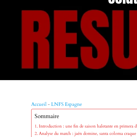
Accueil
-
LNFS Espagne
Sommaire
Introduction : une fin de saison haletante en primera d
Analyse du match : jaén domine, santa coloma craque