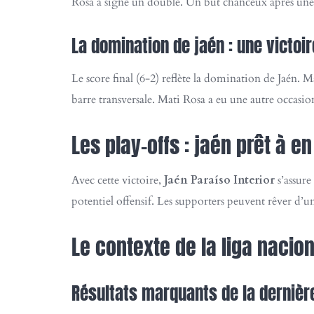
Rosa a signé un doublé. Un but chanceux après une 
La domination de jaén : une victoi
Le score final (6-2) reflète la domination de Jaén. 
barre transversale. Mati Rosa a eu une autre occasio
Les play-offs : jaén prêt à e
Avec cette victoire,
Jaén Paraíso Interior
s’assure
potentiel offensif. Les supporters peuvent rêver d’u
Le contexte de la liga nacion
Résultats marquants de la dernièr