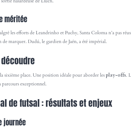
sortie hasardeuse de Lluch.
re méritée
Malgré les efforts de Leandrinho et Puchy, Santa Coloma n’a pas réu
n de marquer. Dudú, le gardien de Jaén, a été impérial.
n découdre
 la sixième place. Une position idéale pour aborder les
play-offs
. 
n parcours exceptionnel.
al de futsal : résultats et enjeux
e journée