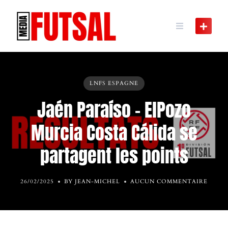
Skip
to
content
LNFS ESPAGNE
Jaén Paraíso – ElPozo
Murcia Costa Cálida se
partagent les points
26/02/2025
BY JEAN-MICHEL
AUCUN COMMENTAIRE