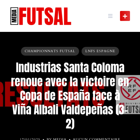
Skip
to
content
CHAMPIONNATS FUTSAL
LNFS ESPAGNE
Industrias Santa Coloma
renoue avec la victoire en
Copa de España face à
Viña Albali Valdepeñas (3-
2)
17/01/2025
BY MEDIA
AUCUN COMMENTAIRE