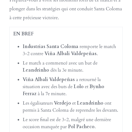
Préparez-vous à vivre les moments forts de ce match et à
plonger dans les stratégies qui ont conduit Santa Coloma
à cette précieuse victoire.
EN BREF
Industrias Santa Coloma
remporte le match
3-2 contre
Viña Albali Valdepeñas
.
Le match a commencé avec un but de
Leandrinho
dès la 3e minute.
Viña Albali Valdepeñas
a retourné la
situation avec des buts de
Lolo
et
Bynho
Ferraz
à la 7e minute.
Les égalisateurs
Verdejo
et
Leandrinho
ont
permis à Santa Coloma de reprendre les devants.
Le score final est de 3-2, malgré une dernière
occasion manquée par
Pol Pacheco
.