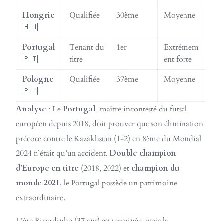
Hongrie
Qualifiée
30ème
Moyenne
🇭🇺
Portugal
Tenant du
1er
Extrêmem
🇵🇹
titre
ent forte
Pologne
Qualifiée
37ème
Moyenne
🇵🇱
Analyse
: Le
Portugal
, maître incontesté du futsal
européen depuis 2018, doit prouver que son élimination
précoce contre le Kazakhstan (1-2) en 8ème du Mondial
2024 n’était qu’un accident.
Double champion
d’Europe en titre
(2018, 2022) et
champion du
monde 2021
, le Portugal possède un patrimoine
extraordinaire.
L’ère Ricardinho (37 ans) est terminée, mais la