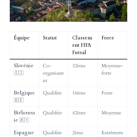
Équipe
Statut
Classem
Force
ent FIFA
Futsal
Slovénie
Co-
32ème
Moyenne-
🇸🇮
organisate
forte
ur
Belgique
Qualifiée
16ème
Forte
🇧🇪
Biéloruss
Qualifiée
42ème
Moyenne
ie
🇧🇾
Espagne
Qualifiée
2ème
Extrêmem