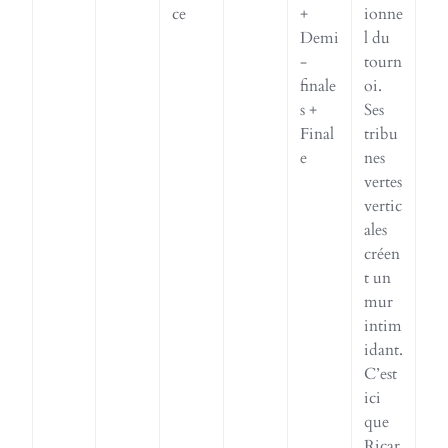
ce
+
ionne
Demi
l du
-
tourn
finale
oi.
s +
Ses
Final
tribu
e
nes
vertes
vertic
ales
créen
t un
mur
intim
idant.
C’est
ici
que
Ricar