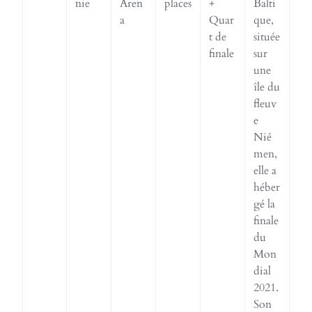
nie
Aren
places
+
Balti
a
Quar
que,
t de
située
finale
sur
une
île du
fleuv
e
Nié
men,
elle a
héber
gé la
finale
du
Mon
dial
2021.
Son