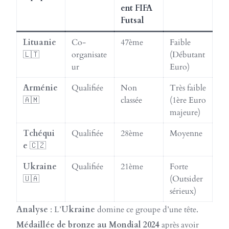
ent FIFA
Futsal
Lituanie
Co-
47ème
Faible
🇱🇹
organisate
(Débutant
ur
Euro)
Arménie
Qualifiée
Non
Très faible
🇦🇲
classée
(1ère Euro
majeure)
Tchéqui
Qualifiée
28ème
Moyenne
e
🇨🇿
Ukraine
Qualifiée
21ème
Forte
🇺🇦
(Outsider
sérieux)
Analyse
: L’
Ukraine
domine ce groupe d’une tête.
Médaillée de bronze au Mondial 2024
après avoir