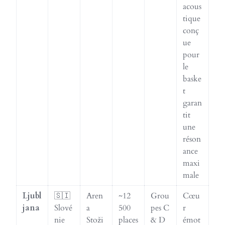
acous
tique
conç
ue
pour
le
baske
t
garan
tit
une
réson
ance
maxi
male
Ljubl
🇸🇮
Aren
~12
Grou
Cœu
jana
Slové
a
500
pes C
r
nie
Stoži
places
& D
émot