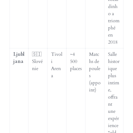
dinh
o a
triom
phé
en
2018
Ljubl
🇸🇮
Tivol
~4
Matc
Salle
jana
Slové
i
500
hs de
histor
nie
Aren
places
poule
ique
a
s
plus
(appo
intim
int)
e,
offra
nt
une
expér
ience
“old