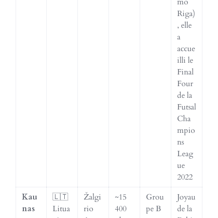
mo
Riga)
, elle
a
accue
illi le
Final
Four
de la
Futsal
Cha
mpio
ns
Leag
ue
2022
Kau
🇱🇹
Žalgi
~15
Grou
Joyau
nas
Litua
rio
400
pe B
de la