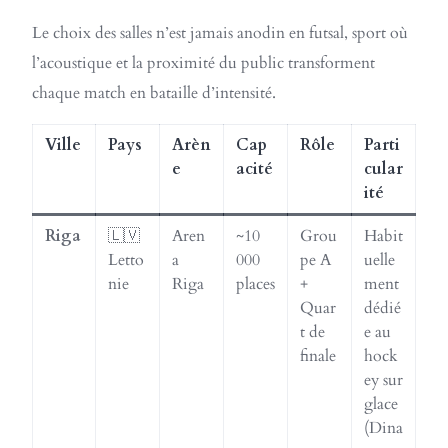
Le choix des salles n’est jamais anodin en futsal, sport où
l’acoustique et la proximité du public transforment
chaque match en bataille d’intensité.
Ville
Pays
Arèn
Cap
Rôle
Parti
e
acité
cular
ité
Riga
🇱🇻
Aren
~10
Grou
Habit
Letto
a
000
pe A
uelle
nie
Riga
places
+
ment
Quar
dédié
t de
e au
finale
hock
ey sur
glace
(Dina