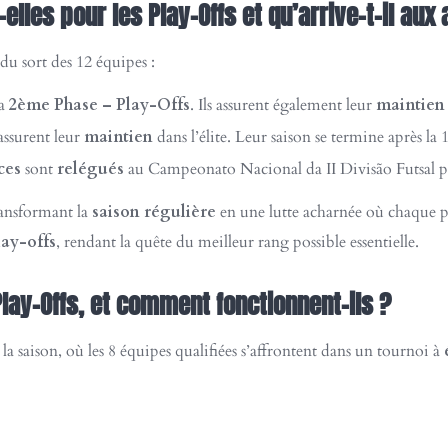
lles pour les Play-Offs et qu’arrive-t-il aux 
 du sort des 12 équipes :
la
2ème Phase – Play-Offs
. Ils assurent également leur
maintien
ssurent leur
maintien
dans l’élite. Leur saison se termine après la 
ces
sont
relégués
au Campeonato Nacional da II Divisão Futsal pou
ransformant la
saison régulière
en une lutte acharnée où chaque po
lay-offs
, rendant la quête du meilleur rang possible essentielle.
lay-Offs, et comment fonctionnent-ils ?
la saison, où les 8 équipes qualifiées s’affrontent dans un tournoi à