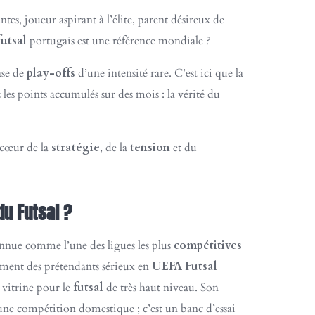
es, joueur aspirant à l’élite, parent désireux de
futsal
portugais est une référence mondiale ?
ase de
play-offs
d’une intensité rare. C’est ici que la
 les points accumulés sur des mois : la vérité du
 cœur de la
stratégie
, de la
tension
et du
du Futsal ?
onnue comme l’une des ligues les plus
compétitives
rement des prétendants sérieux en
UEFA Futsal
e vitrine pour le
futsal
de très haut niveau. Son
 une compétition domestique ; c’est un banc d’essai