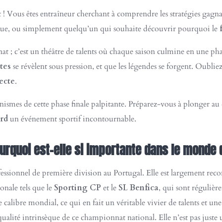
 ! Vous êtes entraîneur cherchant à comprendre les stratégies gagnant
que, ou simplement quelqu’un qui souhaite découvrir pourquoi le
t ; c’est un théâtre de talents où chaque saison culmine en une ph
tes
se révèlent sous pression, et que les légendes se forgent. Oubliez
ecte
.
smes de cette phase finale palpitante. Préparez-vous à plonger au
rd
un événement sportif incontournable.
ourquoi est-elle si importante dans le monde 
essionnel de première division au Portugal. Elle est largement rec
onale tels que le
Sporting CP
et le
SL Benfica
, qui sont réguliè
e calibre mondial, ce qui en fait un véritable vivier de talents et un
qualité intrinsèque de ce championnat national. Elle n’est pas juste