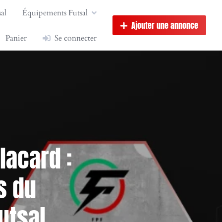
al
Équipements Futsal
Ajouter une annonce
Panier
Se connecter
lacard :
s du
utsal