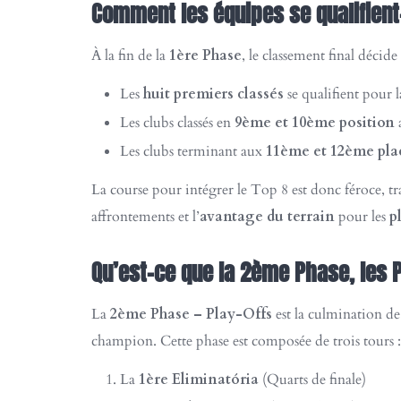
Comment les équipes se qualifient-e
À la fin de la
1ère Phase
, le classement final décide
Les
huit premiers classés
se qualifient pour 
Les clubs classés en
9ème et 10ème position
a
Les clubs terminant aux
11ème et 12ème pla
La course pour intégrer le Top 8 est donc féroce, t
affrontements et l’
avantage du terrain
pour les
p
Qu’est-ce que la 2ème Phase, les P
La
2ème Phase – Play-Offs
est la culmination de 
champion. Cette phase est composée de trois tours :
La
1ère Eliminatória
(Quarts de finale)