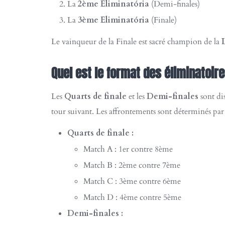
La
2ème Eliminatória
(Demi-finales)
La
3ème Eliminatória
(Finale)
Le vainqueur de la Finale est sacré champion de la
Quel est le format des éliminatoire
Les
Quarts de finale
et les
Demi-finales
sont di
tour suivant. Les affrontements sont déterminés par 
Quarts de finale :
Match A : 1er contre 8ème
Match B : 2ème contre 7ème
Match C : 3ème contre 6ème
Match D : 4ème contre 5ème
Demi-finales :