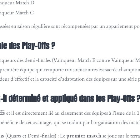
inqueur Match D
inqueur Match C
classées en saison régulière sont récompensées par un appariement po
le des Play-Offs ?
queurs des demi-finales (Vainqueur Match E contre Vainqueur Match 
 première équipe qui remporte trois rencontres est sacrée champio
ndeur d’effectif et la capacité d’adaptation des équipes sur une série
il déterminé et appliqué dans les Play-Offs 
ffs
et il est directement lié au classement des équipes à l’issue de la
1
bénéficie de cet avantage, qui se traduit par l’organisation des matc
hs
(Quarts et Demi-finales) : Le
premier match
se joue sur le terr