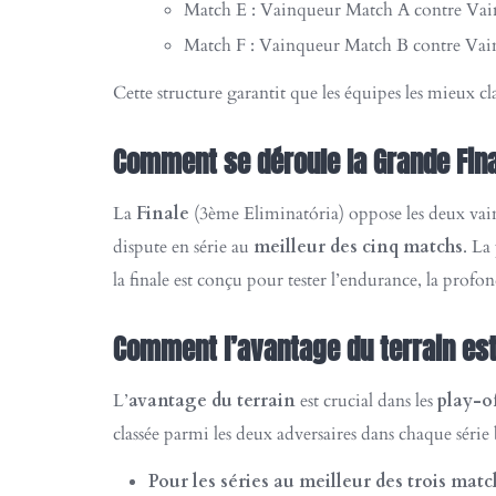
Match E : Vainqueur Match A contre Va
Match F : Vainqueur Match B contre Va
Cette structure garantit que les équipes les mieux 
Comment se déroule la Grande Fina
La
Finale
(3ème Eliminatória) oppose les deux vain
dispute en série au
meilleur des cinq matchs
. La
la finale est conçu pour tester l’endurance, la profo
Comment l’avantage du terrain est-
L’
avantage du terrain
est crucial dans les
play-o
classée parmi les deux adversaires dans chaque série 
Pour les séries au meilleur des trois matc