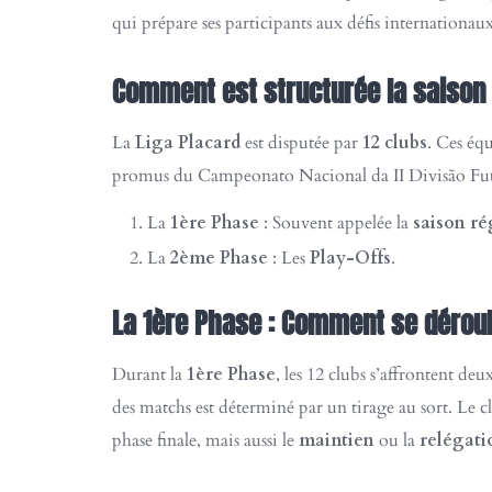
qui prépare ses participants aux défis internationaux
Comment est structurée la saison 
La
Liga Placard
est disputée par
12 clubs
. Ces équ
promus du Campeonato Nacional da II Divisão Futsal
La
1ère Phase
: Souvent appelée la
saison ré
La
2ème Phase
: Les
Play-Offs
.
La 1ère Phase : Comment se déroule
Durant la
1ère Phase
, les 12 clubs s’affrontent de
des matchs est déterminé par un tirage au sort. Le c
phase finale, mais aussi le
maintien
ou la
relégati