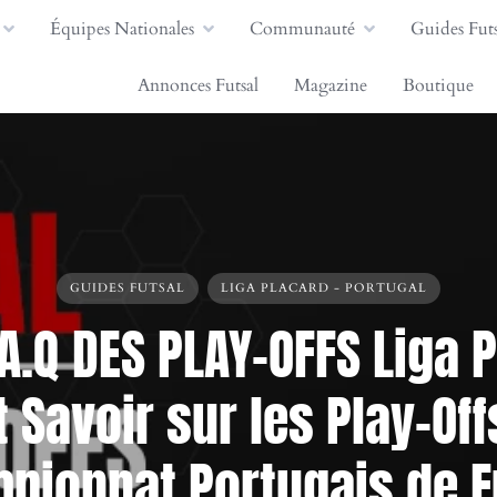
Équipes Nationales
Communauté
Guides Futs
Annonces Futsal
Magazine
Boutique
GUIDES FUTSAL
LIGA PLACARD - PORTUGAL
.A.Q DES PLAY-OFFS Liga P
t Savoir sur les Play-Off
pionnat Portugais de F