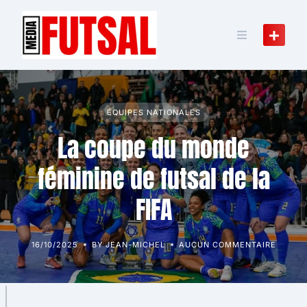
Skip
to
content
ÉQUIPES NATIONALES
La coupe du monde
féminine de futsal de la
FIFA
16/10/2025
BY JEAN-MICHEL
AUCUN COMMENTAIRE