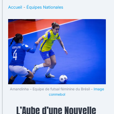
Accueil
-
Équipes Nationales
Amandinha – Equipe de futsal féminine du Brésil –
Image
conmebol
L’Aube d’une Nouvelle