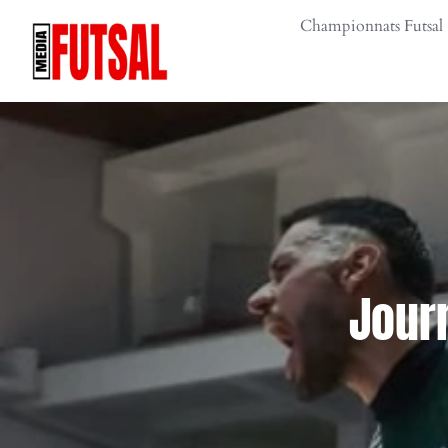
Skip
Championnats Futsal
to
content
Journ