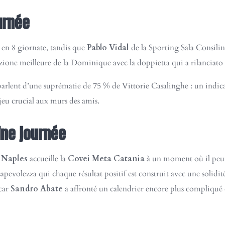
urnée
 en 8 giornate, tandis que
Pablo Vidal
de la Sporting Sala Consilin
azione meilleure de la Dominique avec la doppietta qui a rilanciato 
arlent d’une suprématie de 75 % de Vittorie Casalinghe : un indica
jeu crucial aux murs des amis.
ine journée
e
Naples
accueille la
Covei Meta Catania
à un moment où il peut
pevolezza qui chaque résultat positif est construit avec une solidi
 car
Sandro Abate
a affronté un calendrier encore plus compliqué d