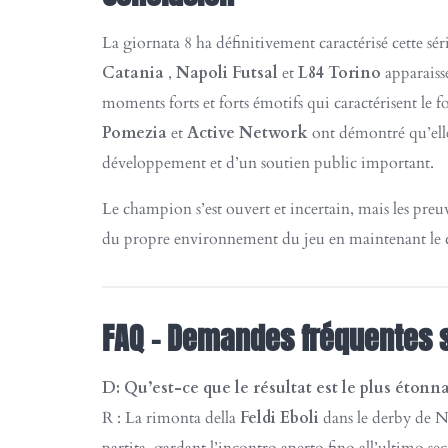
La giornata 8 ha définitivement caractérisé cette s
Catania
,
Napoli Futsal
et
L84 Torino
apparaiss
moments forts et forts émotifs qui caractérisent le fo
Pomezia
et
Active Network
ont ​​démontré qu’el
développement et d’un soutien public important.
Le champion s’est ouvert et incertain, mais les preuve
du propre environnement du jeu en maintenant le co
FAQ – Demandes fréquentes s
D: Qu’est-ce que le résultat est le plus étonn
R : La rimonta della
Feldi Eboli
dans le derby de Na