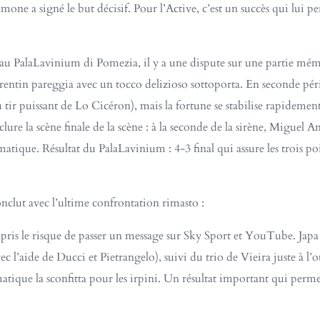
amone a signé le but décisif. Pour l’Active, c’est un succès qui lui 
 au PalaLavinium di Pomezia, il y a une dispute sur une partie mémo
entin pareggia avec un tocco delizioso sottoporta. En seconde pério
tir puissant de Lo Cicéron), mais la fortune se stabilise rapidement 
lure la scène finale de la scène : à la seconde de la sirène, Miguel
tique. Résultat du PalaLavinium : 4-3 final qui assure les trois p
onclut avec l’ultime confrontation rimasto :
t pris le risque de passer un message sur Sky Sport et YouTube. Japa
 l’aide de Ducci et Pietrangelo), suivi du trio de Vieira juste à l’ou
tique la sconfitta pour les irpini. Un résultat important qui perm