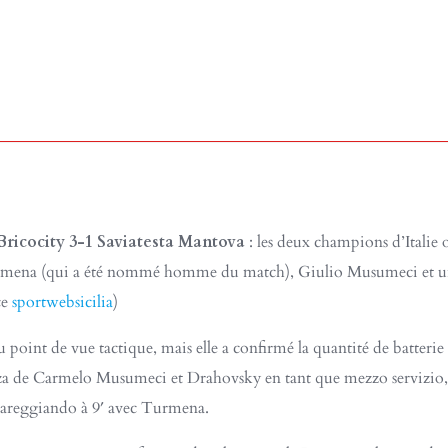
ricocity 3-1 Saviatesta Mantova
: les deux champions d’Itali
Turmena (qui a été nommé homme du match), Giulio Musumeci et un
ce
sportwebsicilia
)​
 point de vue tactique, mais elle a confirmé la quantité de batterie di
za de Carmelo Musumeci et Drahovsky en tant que mezzo servizio, l
 pareggiando à 9′ avec Turmena.