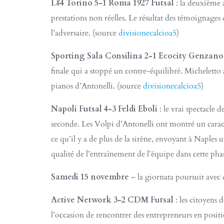
L84 Torino 5-1 Roma 1927 Futsal
: la deuxième a
prestations non réelles. Le résultat des témoignages
l’adversaire. (source
divisionecalcioa5
)​
Sporting Sala Consilina 2-1 Ecocity Genzano
finale qui a stoppé un contre-équilibré. Micheletto
pianos d’Antonelli. (source
divisionecalcioa5
)​
Napoli Futsal 4-3 Feldi Eboli
: le vrai spectacle 
seconde. Les Volpi d’Antonelli ont montré un caract
ce qu’il y a de plus de la sirène, envoyant à Naples
qualité de l’entraînement de l’équipe dans cette phas
Samedi 15 novembre
– la giornata poursuit avec 
Active Network 3-2 CDM Futsal
: les citoyens
l’occasion de rencontrer des entrepreneurs en posit