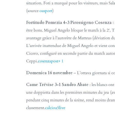
situation. Foti a marqué pour les visiteurs, mais Sal
(source
oasport
)​
Fortitudo Pomezia 4-3 Pirossigeno Cosenza
:
être bons. Miguel Angelo bloque le match à la 2′, Tr
avantage grâce à l’autorète de Matteus (déviation du 
L’arrivée inattendue de Miguel Angelo et vient conc
Cicero, configuré en seconde partie du match automa
Ceppi.
cosenzapost+ 1
Domenica 16 novembre
– L’ottava giornata si c
Came Trévise 3-1 Sandro Abate
: les blancs on
une doppietta dans les premières minutes du jeu (avec
pendant cinq minutes de la sirène, rend moins drama
classement.
calcioa5live