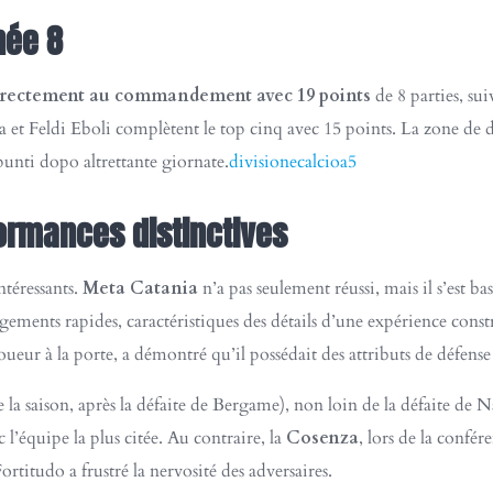
née 8
irectement au commandement avec 19 points
de 8 parties, su
na et Feldi Eboli complètent le top cinq avec 15 points. La zone de 
unti dopo altrettante giornate.
divisionecalcioa5
ormances distinctives
ntéressants.
Meta Catania
n’a pas seulement réussi, mais il s’est ba
gements rapides, caractéristiques des détails d’une expérience constr
joueur à la porte, a démontré qu’il possédait des attributs de défens
 la saison, après la défaite de Bergame), non loin de la défaite d
 l’équipe la plus citée. Au contraire, la
Cosenza
, lors de la confé
rtitudo a frustré la nervosité des adversaires.