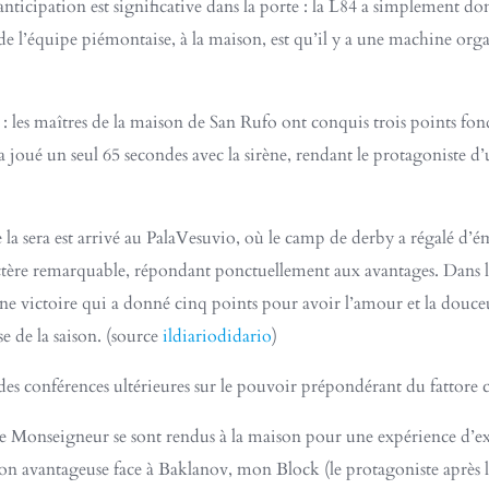
nticipation est significative dans la porte : la L84 a simplement do
 de l’équipe piémontaise, à la maison, est qu’il y a une machine org
: les maîtres de la maison de San Rufo ont conquis trois points f
 a joué un seul 65 secondes avec la sirène, rendant le protagoniste
de la sera est arrivé au PalaVesuvio, où le camp de derby a régalé d’é
ère remarquable, répondant ponctuellement aux avantages. Dans la fi
 une victoire qui a donné cinq points pour avoir l’amour et la douc
e de la saison. (source
ildiariodidario
)​
des conférences ultérieures sur le pouvoir prépondérant du fattore
 de Monseigneur se sont rendus à la maison pour une expérience d
ion avantageuse face à Baklanov, mon Block (le protagoniste après l’