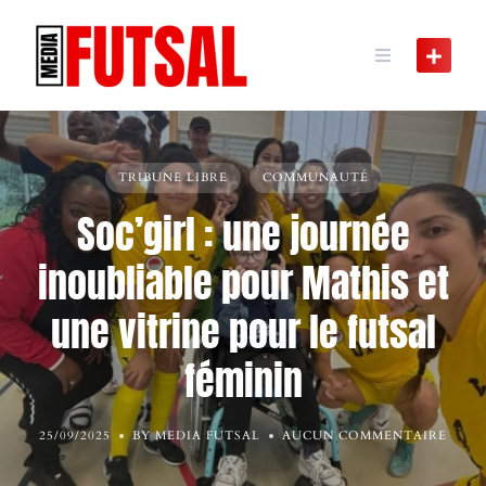
Skip
to
content
TRIBUNE LIBRE
COMMUNAUTÉ
Soc’girl : une journée
inoubliable pour Mathis et
une vitrine pour le futsal
féminin
25/09/2025
BY MEDIA FUTSAL
AUCUN COMMENTAIRE