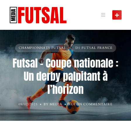
Skip
to
content
CHAMPIONNATS FUTSAL
D1 FUTSAL FRANCE
Futsal – Coupe nationale :
Un derby palpitant à
l’horizon
09/02/2025
BY MEDIA
AUCUN COMMENTAIRE