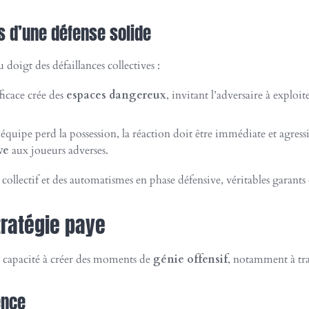
és d’une défense solide
 doigt des défaillances collectives :
ficace crée des
espaces dangereux
, invitant l’adversaire à exploi
’équipe perd la possession, la réaction doit être immédiate et agres
ve
aux joueurs adverses.
collectif et des automatismes en phase défensive, véritables garants
stratégie paye
sa capacité à créer des moments de
génie offensif
, notamment à trav
ence