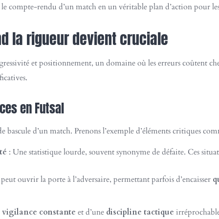
 le compte-rendu d’un match en un véritable plan d’action pour les
d la rigueur devient cruciale
 agressivité et positionnement, un domaine où les erreurs coûtent che
icatives.
ces en Futsal
 de bascule d’un match. Prenons l’exemple d’éléments critiques c
té
: Une statistique lourde, souvent synonyme de défaite. Ces sit
eut ouvrir la porte à l’adversaire, permettant parfois d’encaisser
q
e
vigilance constante
et d’une
discipline tactique
irréprochable