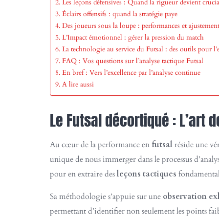
Les leçons défensives : Quand la rigueur devient crucia
Éclairs offensifs : quand la stratégie paye
Des joueurs sous la loupe : performances et ajustement
L’Impact émotionnel : gérer la pression du match
La technologie au service du Futsal : des outils pour l’
FAQ : Vos questions sur l’analyse tactique Futsal
En bref : Vers l’excellence par l’analyse continue
A lire aussi
Le Futsal décortiqué : L’art 
Au cœur de la performance en
futsal
réside une vér
unique de nous immerger dans le processus d’analyse
pour en extraire des
leçons tactiques
fondamentale
Sa méthodologie s’appuie sur une
observation ex
permettant d’identifier non seulement les points fa