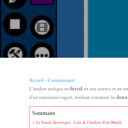
Accueil
-
Communauté
L’analyse tactique en
futsal
est une science et un ar
d’un entraîneur expert, révélant comment les
donn
Sommaire
Le Futsal décortiqué : L’art de l’analyse Post-Match