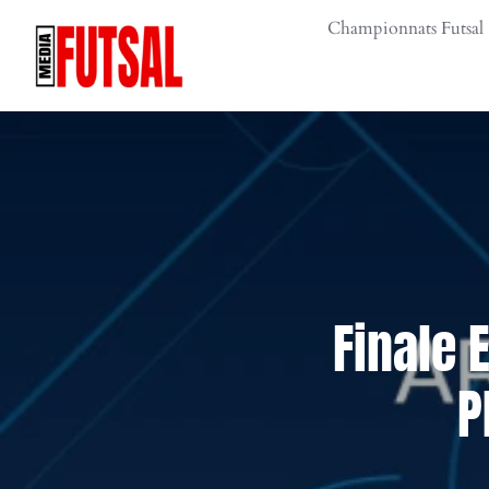
Skip
Championnats Futsal
to
content
Finale 
P