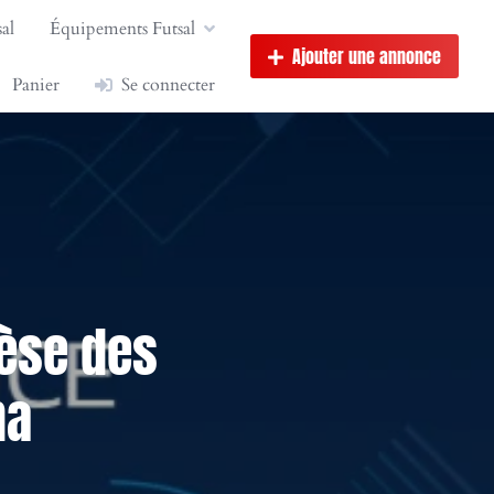
al
Équipements Futsal
Ajouter une annonce
Panier
Se connecter
hèse des
na