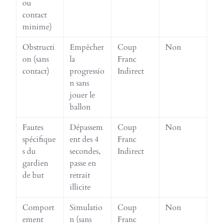
ou
contact
minime)
Obstructi
Empêcher
Coup
Non
on (sans
la
Franc
contact)
progressio
Indirect
n sans
jouer le
ballon
Fautes
Dépassem
Coup
Non
spécifique
ent des 4
Franc
s du
secondes,
Indirect
gardien
passe en
de but
retrait
illicite
Comport
Simulatio
Coup
Non
ement
n (sans
Franc