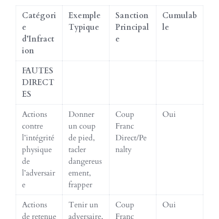
Catégori
Exemple
Sanction
Cumulab
e
Typique
Principal
le
d’Infract
e
ion
FAUTES
DIRECT
ES
Actions
Donner
Coup
Oui
contre
un coup
Franc
l’intégrité
de pied,
Direct/Pe
physique
tacler
nalty
de
dangereus
l’adversair
ement,
e
frapper
Actions
Tenir un
Coup
Oui
de retenue
adversaire,
Franc