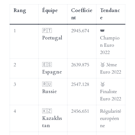
Rang
Équipe
Coefficie
Tendanc
nt
e
1
🇵🇹
2945.674
👑
Portugal
Champio
n Euro
2022
2
🇪🇸
2639.875
🥉 3ème
Espagne
Euro 2022
3
🇷🇺
2547.128
🥈
Russie
Finaliste
Euro 2022
4
🇰🇿
2456.651
Régularité
Kazakhs
européen
tan
ne