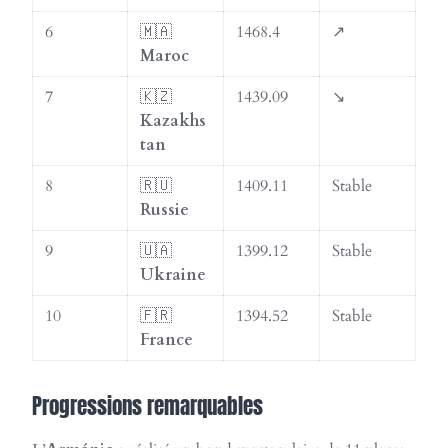
6
🇲🇦
1468.4
↗️
Maroc
7
🇰🇿
1439.09
↘️
Kazakhs
tan
8
🇷🇺
1409.11
Stable
Russie
9
🇺🇦
1399.12
Stable
Ukraine
10
🇫🇷
1394.52
Stable
France
Progressions remarquables