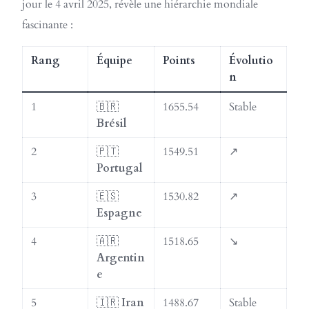
jour le 4 avril 2025, révèle une hiérarchie mondiale
fascinante :
Rang
Équipe
Points
Évolutio
n
1
🇧🇷
1655.54
Stable
Brésil
2
🇵🇹
1549.51
↗️
Portugal
3
🇪🇸
1530.82
↗️
Espagne
4
🇦🇷
1518.65
↘️
Argentin
e
5
🇮🇷
Iran
1488.67
Stable