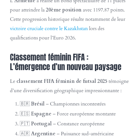
L’
Arménie
a réalisé un bond spectaculaire de 11 places
pour atteindre la
20ème position
avec 1197.87 points.
Cette progression historique résulte notamment de leur
victoire cruciale contre le Kazakhstan
lors des
qualifications pour l’Euro 2026.
Classement féminin FIFA :
L’émergence d’un nouveau paysage
Le
classement FIFA féminin de futsal 2025
témoigne
d’une diversification géographique impressionnante :
🇧🇷
Brésil
– Championnes incontestées
🇪🇸
Espagne
– Force européenne montante
🇵🇹
Portugal
– Constance européenne
🇦🇷
Argentine
– Puissance sud-américaine