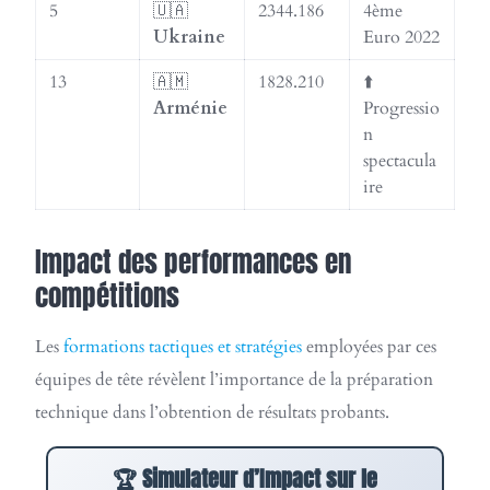
5
🇺🇦
2344.186
4ème
Ukraine
Euro 2022
13
🇦🇲
1828.210
⬆️
Arménie
Progressio
n
spectacula
ire
Impact des performances en
compétitions
Les
formations tactiques et stratégies
employées par ces
équipes de tête révèlent l’importance de la préparation
technique dans l’obtention de résultats probants.
🏆 Simulateur d’Impact sur le