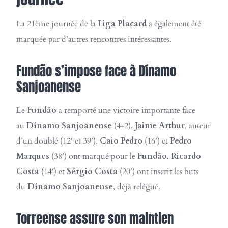
La 21ème journée de la
Liga Placard
a également été
marquée par d’autres rencontres intéressantes.
Fundão s’impose face à Dínamo
Sanjoanense
Le
Fundão
a remporté une victoire importante face
au
Dínamo Sanjoanense
(4-2).
Jaime Arthur
, auteur
d’un doublé (12′ et 39′),
Caio Pedro
(16′) et
Pedro
Marques
(38′) ont marqué pour le
Fundão
.
Ricardo
Costa
(14′) et
Sérgio Costa
(20′) ont inscrit les buts
du
Dínamo Sanjoanense
, déjà relégué.
Torreense assure son maintien