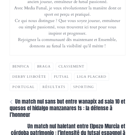
ancien joueur, entraîneur de futsal passionné.
Avec Media Futsal, je veux révolutionner la manière dont ce
sport est perçu et pratiqué.
Ce qui nous distingue ? Que vous soyez joueur, entraîneur
ou simple passionné, vous trouverez ici tout pour vous
inspirer et progresser.
Rejoignez la communauté dès maintenant et Ensemble,
donnons au futsal la visibilité qu’il mérite !
BENFICA
BRAGA
CLASSEMENT
DERBY LISBOÈTE
FUTSAL
LIGA PLACARD
PORTUGAL
RÉSULTATS
SPORTING
Un match nul sans but entre wanapix ad sala 10 et
quesos el hidalgo manzanares fs : la défense à
l’honneur
Un match nul haletant entre Elpozo Murcia et
córdoba patrimonio : l’intensité du futsal espagnol à