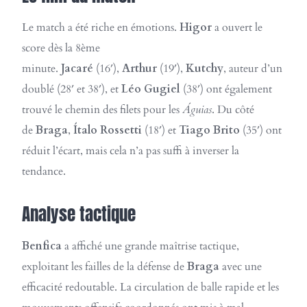
Le match a été riche en émotions.
Higor
a ouvert le
score dès la 8ème
minute.
Jacaré
(16′),
Arthur
(19′),
Kutchy
, auteur d’un
doublé (28′ et 38′), et
Léo Gugiel
(38′) ont également
trouvé le chemin des filets pour les
Águias
. Du côté
de
Braga
,
Ítalo Rossetti
(18′) et
Tiago Brito
(35′) ont
réduit l’écart, mais cela n’a pas suffi à inverser la
tendance.
Analyse tactique
Benfica
a affiché une grande maîtrise tactique,
exploitant les failles de la défense de
Braga
avec une
efficacité redoutable. La circulation de balle rapide et les