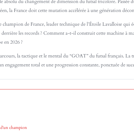
bole absolu du changement de dimension du futsal tricolore. Passée d
péen, la France doit cette mutation accélérée à une génération dé
le champion de France, leader technique de l’Étoile Lavalloise qui éc
 derrière les records ? Comment a-t-il construit cette machine à m
pe en 2026 ?
arcours, la tactique et le mental du “GOAT” du futsal français. L
s, un engagement total et une progression constante, ponctuée de suc
e d’un champion