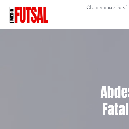
Skip
Championnats Futsal
to
content
Abde
Fata