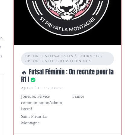
e.
t
s
OPPORTUNITÉS-POSTES À POURVOIR /
OPPORTUNITIES-JOBS OPENINGS
🔥 Futsal Féminin : On recrute pour la
R1 !
AJOUTÉ LE 11/08/2025
Joueuse, Service
France
communication/admin
istratif
Saint Privat La
Montagne