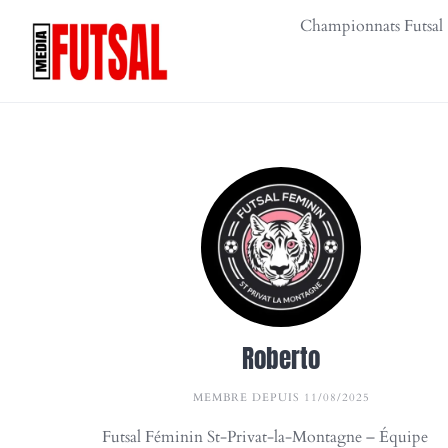
Skip
Championnats Futsal
to
content
Roberto
MEMBRE DEPUIS 11/08/2025
Futsal Féminin St-Privat-la-Montagne – Équipe