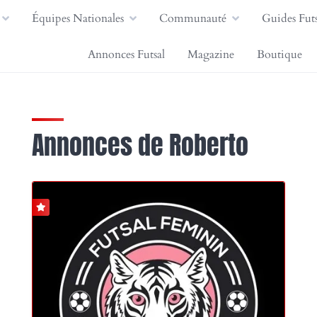
Équipes Nationales
Communauté
Guides Futs
Annonces Futsal
Magazine
Boutique
Annonces de Roberto