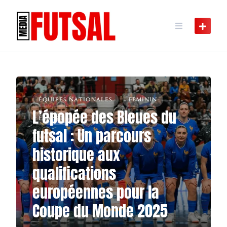
Skip
to
content
ÉQUIPES NATIONALES
FÉMININ
L’épopée des Bleues du
FRANCE
futsal : Un parcours
historique aux
qualifications
européennes pour la
Coupe du Monde 2025